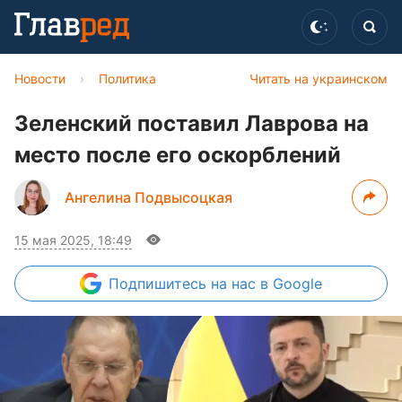
Новости
›
Политика
Читать на украинском
Зеленский поставил Лаврова на
место после его оскорблений
Ангелина Подвысоцкая
15 мая 2025, 18:49
Подпишитесь
на нас в Google