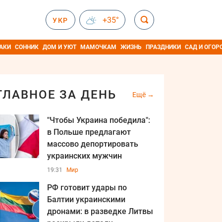
+35°
УКР
АКИ
СОННИК
ДОМ И УЮТ
МАМОЧКАМ
ЖИЗНЬ
ПРАЗДНИКИ
САД И ОГОР
ГЛАВНОЕ ЗА ДЕНЬ
Ещё
"Чтобы Украина победила":
в Польше предлагают
массово депортировать
украинских мужчин
19:31
Мир
РФ готовит удары по
Балтии украинскими
дронами: в разведке Литвы