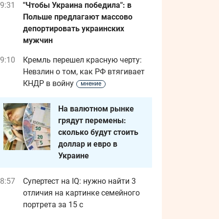
9:31
"Чтобы Украина победила": в
Польше предлагают массово
депортировать украинских
мужчин
9:10
Кремль перешел красную черту:
Невзлин о том, как РФ втягивает
КНДР в войну
мнение
На валютном рынке
грядут перемены:
сколько будут стоить
доллар и евро в
Украине
8:57
Супертест на IQ: нужно найти 3
отличия на картинке семейного
портрета за 15 с