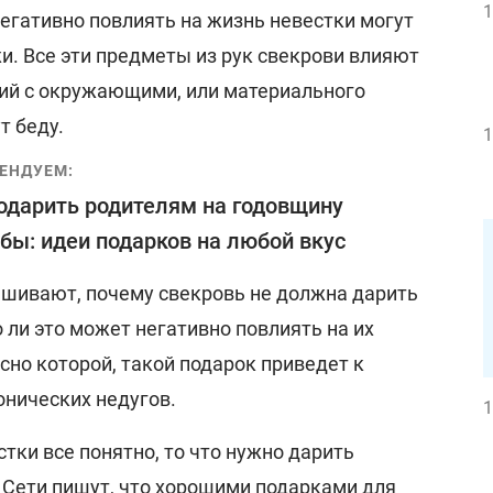
1
егативно повлиять на жизнь невестки могут
жи. Все эти предметы из рук свекрови влияют
ий с окружающими, или материального
т беду.
1
ЕНДУЕМ:
одарить родителям на годовщину
бы: идеи подарков на любой вкус
ашивают, почему свекровь не должна дарить
 ли это может негативно повлиять на их
асно которой, такой подарок приведет к
онических недугов.
1
стки все понятно, то что нужно дарить
 В Сети пишут, что хорошими подарками для