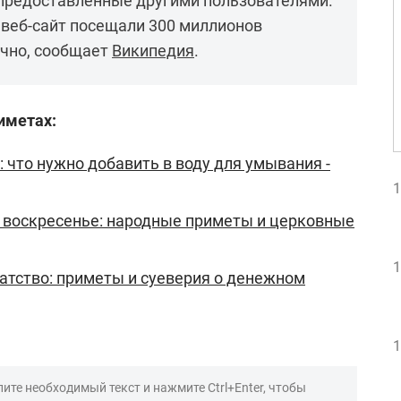
 предоставленные другими пользователями.
. веб-сайт посещали 300 миллионов
чно, сообщает
Википедия
.
иметах:
 что нужно добавить в воду для умывания -
1
 воскресенье: народные приметы и церковные
1
гатство: приметы и суеверия о денежном
1
ите необходимый текст и нажмите Ctrl+Enter, чтобы