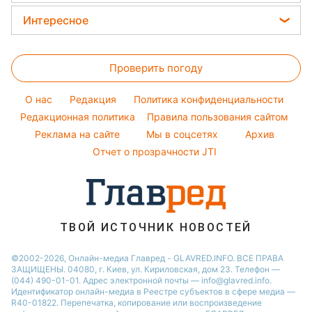
Красивый маникюр
Кейт Миддлтон
Новости Харькова
Все о сале
Интересное
Модные ошибки
Алла Пугачева
Новости Львова
Уборка
Головоломки
Новости моды
Максим Галкин
Новости Полтавы
Проверить погоду
Тесты по картинке
Советы от Андре Тана
Настя Каменских
Новости Днепра
Оптические иллюзии
Женские стрижки
Виталий Козловский
O нас
Редакция
Политика конфиденциальности
Новости Сум
Народные приметы
Редакционная политика
Правила пользования сайтом
Потап
Новости Тернополя
Реклама на сайте
Мы в соцсетях
Архив
Все о шоу-бизнесе
София Ротару
Новости Черкассы
Отчет о прозрачности JTI
Новости Житомира
Новости Ровно
Новости Одессы
ТВОЙ ИСТОЧНИК НОВОСТЕЙ
Новости Запорожья
©2002-2026, Онлайн-медиа Главред - GLAVRED.INFO. ВСЕ ПРАВА
ЗАЩИЩЕНЫ. 04080, г. Киев, ул. Кириловская, дом 23. Телефон —
(044) 490-01-01. Адрес электронной почты — info@glavred.info.
Идентификатор онлайн-медиа в Реестре cубъектов в сфере медиа —
R40-01822.
Перепечатка, копирование или воспроизведение