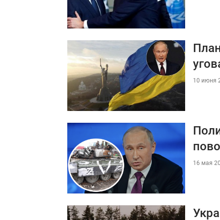
План
угов
10 июня 2
Поли
пово
16 мая 20
Укра