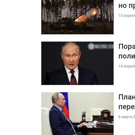
но п
15 апреля
Пора
поли
14 апреля
План
пере
8 марта 2