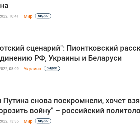
на
видео
Мир
022, 10:41
отский сценарий": Пионтковский расск
динению РФ, Украины и Беларуси
видео
Украина
022, 08:09
 Путина снова поскромнели, хочет взя
орозить войну" – российский политоло
видео
Мир
022, 13:36