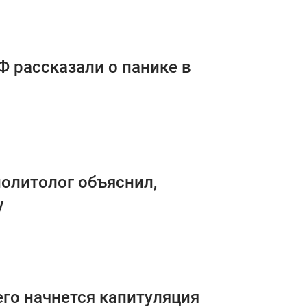
Ф рассказали о панике в
политолог объяснил,
у
его начнется капитуляция