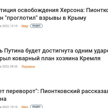
тиция освобождения Херсона: Пионтко
н "проглотил" взрывы в Крыму
видео
Мир
а 2022, 15:19
ь Путина будет достигнута одним удар
рыл коварный план хозяина Кремля
Украина
а 2022, 08:36
ет переворот": Пионтковский рассказа
на
видео
Мир
а 2022, 10:19