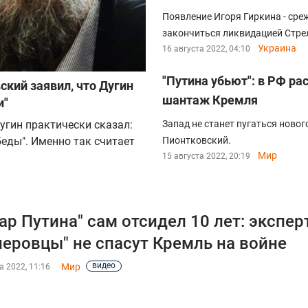
Появление Игоря Гиркина - ср
закончиться ликвидацией Стре
Украина
16 августа 2022, 04:10
"Путина убьют": в РФ р
ский заявил, что Дугин
шантаж Кремля
и"
гин практически сказал:
Запад не станет пугаться ново
еды". Именно так считает
Пионтковский.
Мир
15 августа 2022, 20:19
ар Путина" сам отсидел 10 лет: экспер
неровцы" не спасут Кремль на войне
видео
Мир
а 2022, 11:16