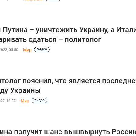
 Путина – уничтожить Украину, а Итал
аривать сдаться – политолог
видео
Мир
022, 05:50
толог пояснил, что является последн
ду Украины
видео
Мир
22, 16:55
ина получит шанс вышвырнуть Россию