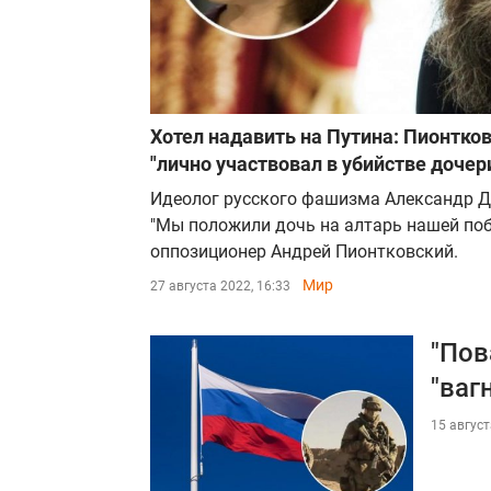
Хотел надавить на Путина: Пионтков
"лично участвовал в убийстве дочер
Идеолог русского фашизма Александр Ду
"Мы положили дочь на алтарь нашей поб
оппозиционер Андрей Пионтковский.
Мир
27 августа 2022, 16:33
"Пов
"ваг
15 август