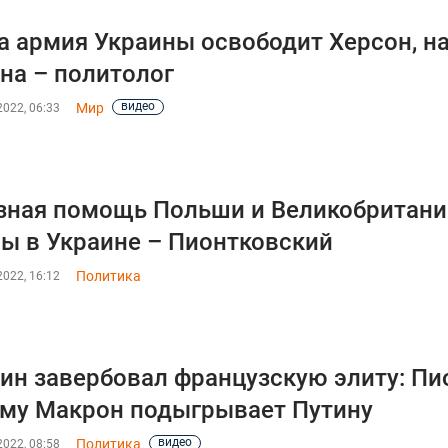
а армия Украины освободит Херсон, н
на – политолог
видео
Мир
022, 06:33
ная помощь Польши и Великобритани
ы в Украине – Пионтковский
Политика
022, 16:12
ин завербовал французскую элиту: Пи
му Макрон подыгрывает Путину
видео
Политика
022, 08:58