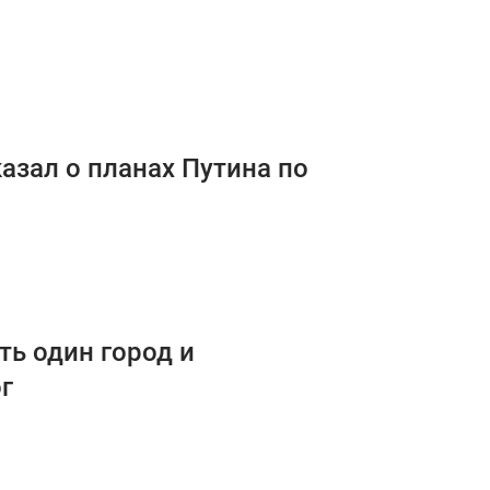
азал о планах Путина по
ть один город и
г