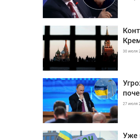
Конт
Крем
30 июля 2
Угро
поче
27 июля 2
Уже 