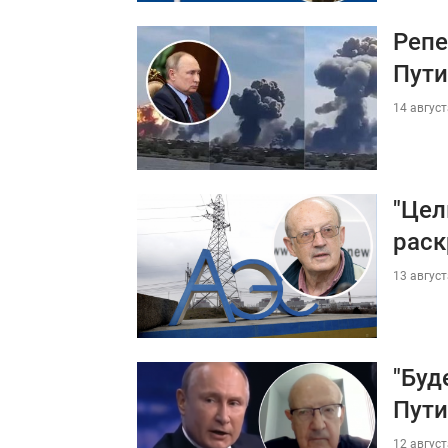
Репе
Пути
14 август
"Цел
раск
13 август
"Буд
Пути
12 август