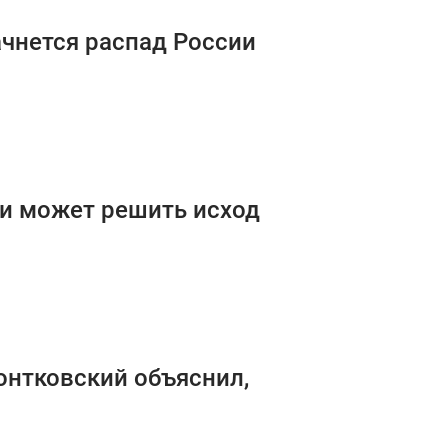
ачнется распад России
и может решить исход
онтковский объяснил,