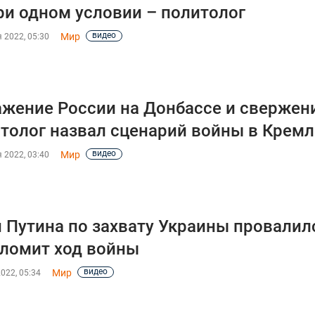
ри одном условии – политолог
видео
Мир
 2022, 05:30
жение России на Донбассе и свержени
толог назвал сценарий войны в Кремл
видео
Мир
 2022, 03:40
 Путина по захвату Украины провалилс
ломит ход войны
видео
Мир
022, 05:34