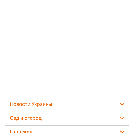
Новости Украины
Мобилизация
Сад и огород
Политика
Садовод назвал самое эффективное средство
Гороскоп