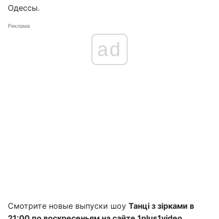
Одессы.
Реклама
ad
Смотрите новые выпуски шоу
Танці з зірками в
21:00 по воскресеньям на сайте
1plus1video
.