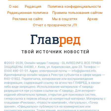
Погода на завтра
Красивый маникюр
Алла Пугачева
O нас
Редакция
Политика конфиденциальности
Пылевая буря
Модные ошибки
Редакционная политика
Правила пользования сайтом
Максим Галкин
Реклама на сайте
Мы в соцсетях
Архив
Новости моды
Настя Каменских
Отчет о прозрачности JTI
Советы от Андре Тана
ТВОЙ ИСТОЧНИК НОВОСТЕЙ
©2002-2026, Онлайн-медиа Главред - GLAVRED.INFO. ВСЕ ПРАВА
ЗАЩИЩЕНЫ. 04080, г. Киев, ул. Кириловская, дом 23. Телефон —
(044) 490-01-01. Адрес электронной почты — info@glavred.info.
Идентификатор онлайн-медиа в Реестре cубъектов в сфере медиа —
R40-01822.
Перепечатка, копирование или воспроизведение
информации, содержащей ссылку на агенство ГЛАВРЕД, в каком-
либо виде запрещено. Использование материалов «Главред»
разрешается при условии ссылки на «Главред». Для интернет-
изданий обязательна прямая, открытая для поисковых систем,
гиперссылка в первом абзаце на конкретный материал. Материалы с
плашками «Реклама», «Новости компаний», «Актуально», «Точка
зрения», «Официально» публикуются на коммерческих или
партнерских началах. Точки зрения, выраженные в материалах в