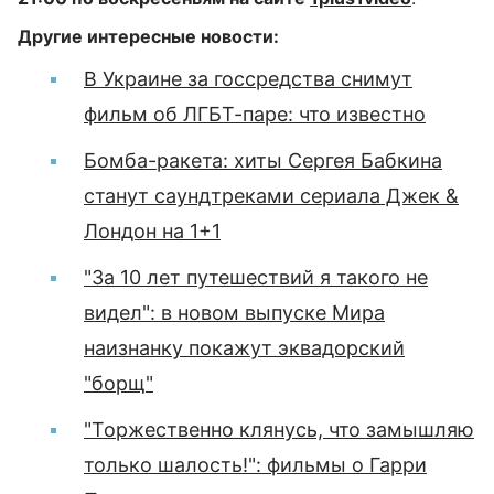
Другие интересные новости:
В Украине за госсредства снимут
фильм об ЛГБТ-паре: что известно
Бомба-ракета: хиты Сергея Бабкина
станут саундтреками сериала Джек &
Лондон на 1+1
"За 10 лет путешествий я такого не
видел": в новом выпуске Мира
наизнанку покажут эквадорский
"борщ"
"Торжественно клянусь, что замышляю
только шалость!": фильмы о Гарри