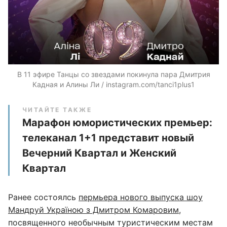
В 11 эфире Танцы со звездами покинула пара Дмитрия
Кадная и Алины Ли / instagram.com/tanci1plus1
ЧИТАЙТЕ ТАКЖЕ
Марафон юмористических премьер:
телеканал 1+1 представит новый
Вечерний Квартал и Женский
Квартал
Ранее состоялсь
пермьера нового выпуска шоу
Мандруй Україною з Дмитром Комаровим
,
посвященного необычным туристическим местам