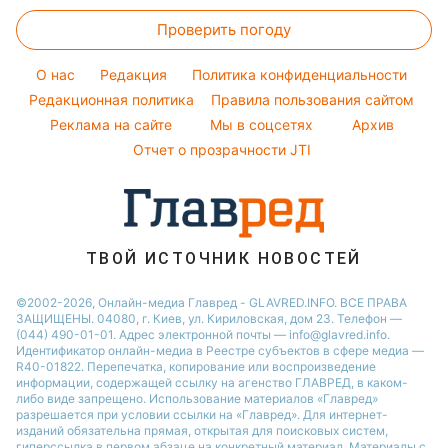
Прогноз погоды
Стирка
Новости Черкассы
Тарифы
Праздничное меню
Елена Зеленская
Проверить погоду
Магнитные бури
Комнатные растения
Новости Ровно
Курс валют
Ани Лорак
Погода на сегодня
Новости Львова
O нас
Редакция
Политика конфиденциальности
Кейт Миддлтон
Погода на завтра
Редакционная политика
Правила пользования сайтом
Новости Запорожья
Реклама на сайте
Мы в соцсетях
Архив
Пылевая буря
Новости Днепра
Отчет о прозрачности JTI
ТВОЙ ИСТОЧНИК НОВОСТЕЙ
©2002-2026, Онлайн-медиа Главред - GLAVRED.INFO. ВСЕ ПРАВА
ЗАЩИЩЕНЫ. 04080, г. Киев, ул. Кириловская, дом 23. Телефон —
(044) 490-01-01. Адрес электронной почты — info@glavred.info.
Идентификатор онлайн-медиа в Реестре cубъектов в сфере медиа —
R40-01822.
Перепечатка, копирование или воспроизведение
информации, содержащей ссылку на агенство ГЛАВРЕД, в каком-
либо виде запрещено. Использование материалов «Главред»
разрешается при условии ссылки на «Главред». Для интернет-
изданий обязательна прямая, открытая для поисковых систем,
гиперссылка в первом абзаце на конкретный материал. Материалы с