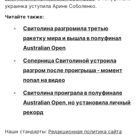
украинка уступила Арине Соболенко.
Читайте также:
Свитолина разгромила третью
ракетку мира и вышла в полуфинал
Australian Open
Соперница Свитолиной устроила
разгром после проигрыша - момент
попал на видео
Свитолина проиграла в полуфинале
Australian Open, но установила личный
рекорд
Наши стандарты:
Редакционная политика сайта