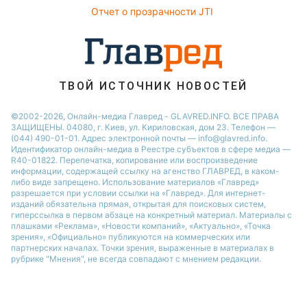
Новости Тернополя
Отчет о прозрачности JTI
Новости Ровно
Новости Житомира
Новости Запорожья
ТВОЙ ИСТОЧНИК НОВОСТЕЙ
Новости Одессы
©2002-2026, Онлайн-медиа Главред - GLAVRED.INFO. ВСЕ ПРАВА
ЗАЩИЩЕНЫ. 04080, г. Киев, ул. Кириловская, дом 23. Телефон —
(044) 490-01-01. Адрес электронной почты — info@glavred.info.
Идентификатор онлайн-медиа в Реестре cубъектов в сфере медиа —
R40-01822.
Перепечатка, копирование или воспроизведение
информации, содержащей ссылку на агенство ГЛАВРЕД, в каком-
либо виде запрещено. Использование материалов «Главред»
разрешается при условии ссылки на «Главред». Для интернет-
изданий обязательна прямая, открытая для поисковых систем,
гиперссылка в первом абзаце на конкретный материал. Материалы с
плашками «Реклама», «Новости компаний», «Актуально», «Точка
зрения», «Официально» публикуются на коммерческих или
партнерских началах. Точки зрения, выраженные в материалах в
рубрике "Мнения", не всегда совпадают с мнением редакции.