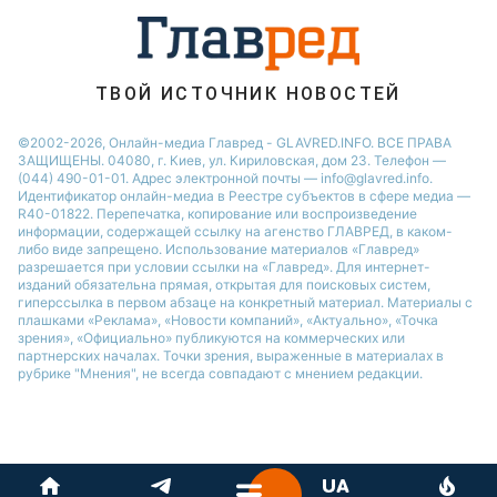
Ани Лорак
ТВОЙ ИСТОЧНИК НОВОСТЕЙ
©2002-2026, Онлайн-медиа Главред - GLAVRED.INFO. ВСЕ ПРАВА
ЗАЩИЩЕНЫ. 04080, г. Киев, ул. Кириловская, дом 23. Телефон —
(044) 490-01-01. Адрес электронной почты — info@glavred.info.
Идентификатор онлайн-медиа в Реестре cубъектов в сфере медиа —
R40-01822.
Перепечатка, копирование или воспроизведение
информации, содержащей ссылку на агенство ГЛАВРЕД, в каком-
либо виде запрещено. Использование материалов «Главред»
разрешается при условии ссылки на «Главред». Для интернет-
изданий обязательна прямая, открытая для поисковых систем,
гиперссылка в первом абзаце на конкретный материал. Материалы с
плашками «Реклама», «Новости компаний», «Актуально», «Точка
зрения», «Официально» публикуются на коммерческих или
партнерских началах. Точки зрения, выраженные в материалах в
рубрике "Мнения", не всегда совпадают с мнением редакции.