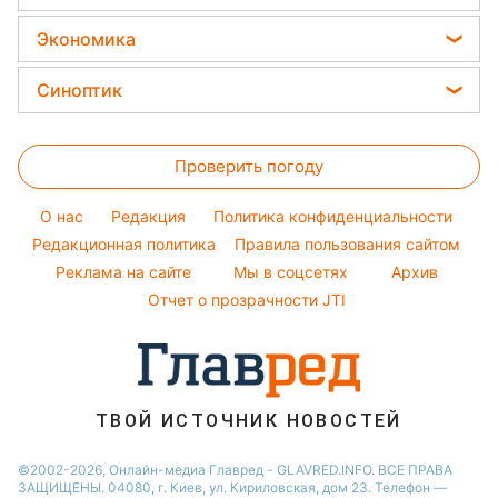
Виталий Козловский
Новости моды
Салаты
Головоломки
Новости Львова
Все о сале
Потап
Экономика
Простые блюда
Новости Харькова
Уборка
София Ротару
Цены на продукты
Легкие десерты
Синоптик
Новости Днепра
Авто
Ольга Сумская
Денежная помощь
Напитки
Новости Полтавы
Прогноз погоды
Стирка
Филипп Киркоров
Тарифы
Праздничное меню
Проверить погоду
Магнитные бури
Комнатные растения
Елена Зеленская
Курс валют
Погода на сегодня
Ани Лорак
O нас
Редакция
Политика конфиденциальности
Погода на завтра
Редакционная политика
Правила пользования сайтом
Кейт Миддлтон
Реклама на сайте
Мы в соцсетях
Архив
Пылевая буря
Алла Пугачева
Отчет о прозрачности JTI
ТВОЙ ИСТОЧНИК НОВОСТЕЙ
©2002-2026, Онлайн-медиа Главред - GLAVRED.INFO. ВСЕ ПРАВА
ЗАЩИЩЕНЫ. 04080, г. Киев, ул. Кириловская, дом 23. Телефон —