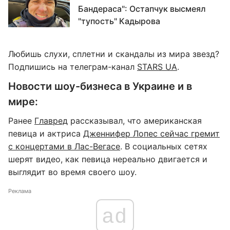
Бандераса": Остапчук высмеял
"тупость" Кадырова
Любишь слухи, сплетни и скандалы из мира звезд?
Подпишись на телеграм-канал
STARS UA
.
Новости шоу-бизнеса в Украине и в
мире:
Ранее
Главред
рассказывал, что американская
певица и актриса
Дженнифер Лопес сейчас гремит
с концертами в Лас-Вегасе
. В социальных сетях
шерят видео, как певица нереально двигается и
выглядит во время своего шоу.
Реклама
ad