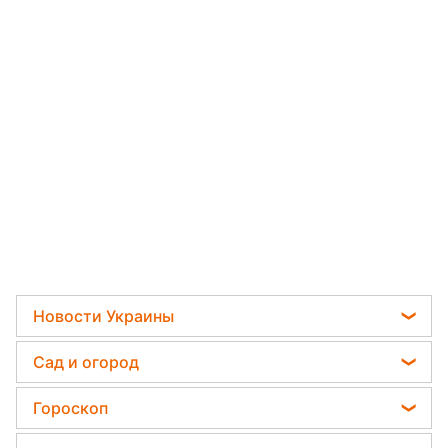
Новости Украины
Мобилизация
Сад и огород
Политика
Садовод назвал самое эффективное средство
Гороскоп
Отключения света
против сорняков