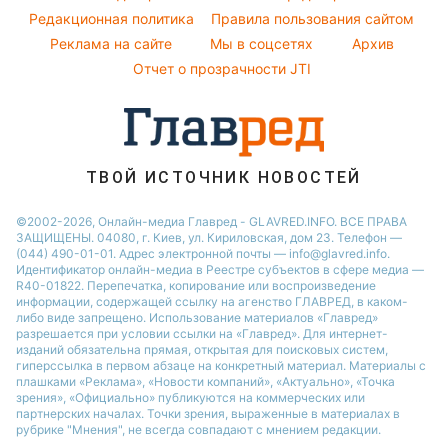
Новости моды
Уборка
Редакционная политика
Правила пользования сайтом
Новости Одессы
Советы от Андре Тана
Реклама на сайте
Мы в соцсетях
Архив
Авто
Новости Запорожья
Отчет о прозрачности JTI
ТВОЙ ИСТОЧНИК НОВОСТЕЙ
©2002-2026, Онлайн-медиа Главред - GLAVRED.INFO. ВСЕ ПРАВА
ЗАЩИЩЕНЫ. 04080, г. Киев, ул. Кириловская, дом 23. Телефон —
(044) 490-01-01. Адрес электронной почты — info@glavred.info.
Идентификатор онлайн-медиа в Реестре cубъектов в сфере медиа —
R40-01822.
Перепечатка, копирование или воспроизведение
информации, содержащей ссылку на агенство ГЛАВРЕД, в каком-
либо виде запрещено. Использование материалов «Главред»
разрешается при условии ссылки на «Главред». Для интернет-
изданий обязательна прямая, открытая для поисковых систем,
гиперссылка в первом абзаце на конкретный материал. Материалы с
плашками «Реклама», «Новости компаний», «Актуально», «Точка
зрения», «Официально» публикуются на коммерческих или
партнерских началах. Точки зрения, выраженные в материалах в
рубрике "Мнения", не всегда совпадают с мнением редакции.