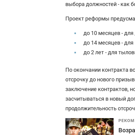
выбора должностей - как б
Проект реформы предусмат
до 10 месяцев - дл
до 14 месяцев - дл
до 2 лет - для тыл
По окончании контракта в
отсрочку до нового призы
заключение контрактов, н
засчитываться в новый дог
продолжительность отсроч
РЕКОМ
Возра