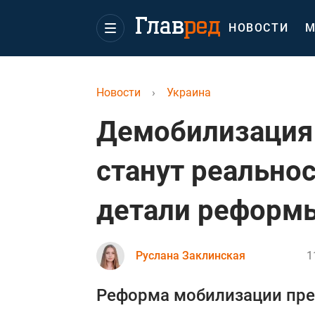
НОВОСТИ
М
Новости
›
Украина
Демобилизация
станут реально
детали реформ
Руслана Заклинская
1
Реформа мобилизации пре