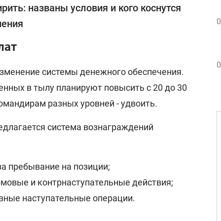
рить: названы условия и кого коснутся
0
нения
лат
0
зменение системы денежного обеспечения.
нных в тылу планируют повысить с 20 до 30
омандирам разных уровней - удвоить.
едлагается система вознаграждений
- за пребывание на позиции;
урмовые и контрнаступательные действия;
тивные наступательные операции.