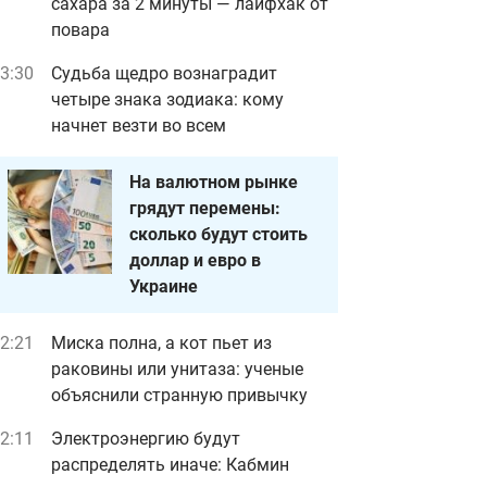
сахара за 2 минуты — лайфхак от
повара
3:30
Судьба щедро вознаградит
четыре знака зодиака: кому
начнет везти во всем
На валютном рынке
грядут перемены:
сколько будут стоить
доллар и евро в
Украине
2:21
Миска полна, а кот пьет из
раковины или унитаза: ученые
объяснили странную привычку
2:11
Электроэнергию будут
распределять иначе: Кабмин