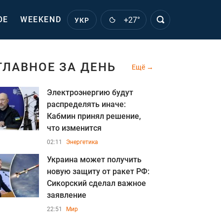
ОЕ
WEEKEND
+27°
УКР
ГЛАВНОЕ ЗА ДЕНЬ
Ещё
Электроэнергию будут
распределять иначе:
Кабмин принял решение,
что изменится
02:11
Энергетика
Украина может получить
новую защиту от ракет РФ:
Сикорский сделал важное
заявление
22:51
Мир