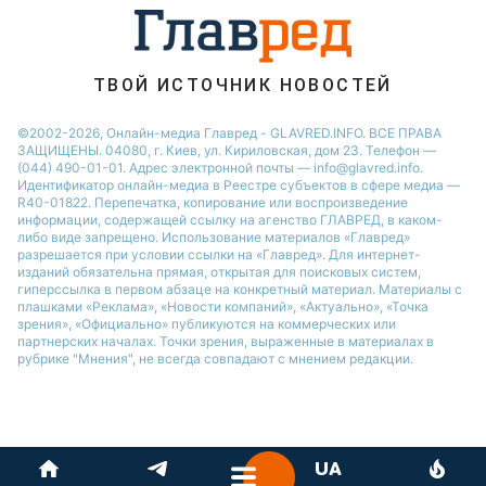
Филипп Киркоров
ТВОЙ ИСТОЧНИК НОВОСТЕЙ
©2002-2026, Онлайн-медиа Главред - GLAVRED.INFO. ВСЕ ПРАВА
ЗАЩИЩЕНЫ. 04080, г. Киев, ул. Кириловская, дом 23. Телефон —
(044) 490-01-01. Адрес электронной почты — info@glavred.info.
Идентификатор онлайн-медиа в Реестре cубъектов в сфере медиа —
R40-01822.
Перепечатка, копирование или воспроизведение
информации, содержащей ссылку на агенство ГЛАВРЕД, в каком-
либо виде запрещено. Использование материалов «Главред»
разрешается при условии ссылки на «Главред». Для интернет-
изданий обязательна прямая, открытая для поисковых систем,
гиперссылка в первом абзаце на конкретный материал. Материалы с
плашками «Реклама», «Новости компаний», «Актуально», «Точка
зрения», «Официально» публикуются на коммерческих или
партнерских началах. Точки зрения, выраженные в материалах в
рубрике "Мнения", не всегда совпадают с мнением редакции.