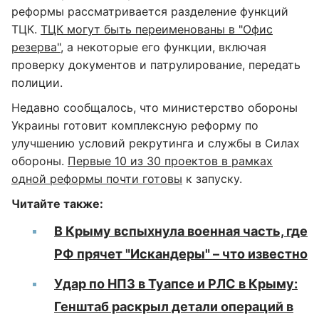
реформы рассматривается разделение функций
ТЦК.
ТЦК могут быть переименованы в "Офис
резерва"
, а некоторые его функции, включая
проверку документов и патрулирование, передать
полиции.
Недавно сообщалось, что министерство обороны
Украины готовит комплексную реформу по
улучшению условий рекрутинга и службы в Силах
обороны.
Первые 10 из 30 проектов в рамках
одной реформы почти готовы
к запуску.
Читайте также:
В Крыму вспыхнула военная часть, где
РФ прячет "Искандеры" – что известно
Удар по НПЗ в Туапсе и РЛС в Крыму:
Генштаб раскрыл детали операций в