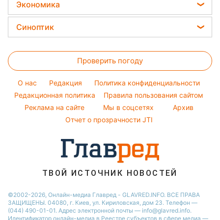
Все о сале
Новости Харькова
Экономика
Простые блюда
София Ротару
Уборка
Новости Полтавы
Цены на продукты
Легкие десерты
Синоптик
Ольга Сумская
Авто
Новости Сум
Денежная помощь
Напитки
Филипп Киркоров
Прогноз погоды
Стирка
Новости Черкассы
Тарифы
Праздничное меню
Елена Зеленская
Проверить погоду
Магнитные бури
Комнатные растения
Новости Ровно
Курс валют
Ани Лорак
Погода на сегодня
Новости Львова
O нас
Редакция
Политика конфиденциальности
Кейт Миддлтон
Погода на завтра
Редакционная политика
Правила пользования сайтом
Новости Запорожья
Реклама на сайте
Мы в соцсетях
Архив
Пылевая буря
Новости Днепра
Отчет о прозрачности JTI
ТВОЙ ИСТОЧНИК НОВОСТЕЙ
©2002-2026, Онлайн-медиа Главред - GLAVRED.INFO. ВСЕ ПРАВА
ЗАЩИЩЕНЫ. 04080, г. Киев, ул. Кириловская, дом 23. Телефон —
(044) 490-01-01. Адрес электронной почты — info@glavred.info.
Идентификатор онлайн-медиа в Реестре cубъектов в сфере медиа —