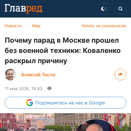
Новости
›
Мир
Читать на украинском
Почему парад в Москве прошел
без военной техники: Коваленко
раскрыл причину
Алексей Тесля
11 мая 2026, 18:43
Подпишитесь
на нас в Google