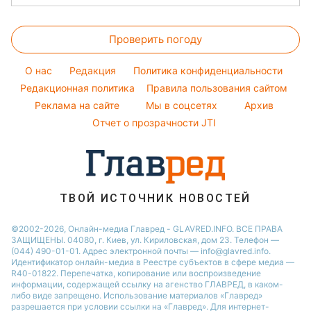
Простые блюда
Максим Галкин
Тесты по картинке
Новости Полтавы
Прогноз погоды
Легкие десерты
Настя Каменских
Оптические иллюзии
Новости Житомира
Проверить погоду
Магнитные бури
Напитки
Виталий Козловский
Народные приметы
Новости Сум
Погода на сегодня
Праздничное меню
Потап
O нас
Редакция
Политика конфиденциальности
Все о шоу-бизнесе
Новости Одессы
Погода на завтра
Редакционная политика
Правила пользования сайтом
София Ротару
Новости Черкассы
Реклама на сайте
Мы в соцсетях
Архив
Пылевая буря
Ольга Сумская
Новости Ровно
Отчет о прозрачности JTI
Новости Запорожья
ТВОЙ ИСТОЧНИК НОВОСТЕЙ
©2002-2026, Онлайн-медиа Главред - GLAVRED.INFO. ВСЕ ПРАВА
ЗАЩИЩЕНЫ. 04080, г. Киев, ул. Кириловская, дом 23. Телефон —
(044) 490-01-01. Адрес электронной почты — info@glavred.info.
Идентификатор онлайн-медиа в Реестре cубъектов в сфере медиа —
R40-01822.
Перепечатка, копирование или воспроизведение
информации, содержащей ссылку на агенство ГЛАВРЕД, в каком-
либо виде запрещено. Использование материалов «Главред»
разрешается при условии ссылки на «Главред». Для интернет-