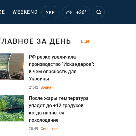
ОЕ
WEEKEND
+26°
УКР
ГЛАВНОЕ ЗА ДЕНЬ
Ещё
РФ резко увеличила
производство "Искандеров":
в чем опасность для
Украины
21:42
Война
После жары температура
упадет до +12 градусов:
когда начнется
похолодание
20:49
Синоптик