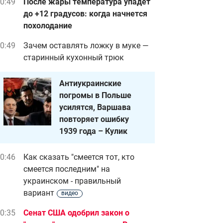
0:49
После жары температура упадет
до +12 градусов: когда начнется
похолодание
0:49
Зачем оставлять ложку в муке —
старинный кухонный трюк
Антиукраинские
погромы в Польше
усилятся, Варшава
повторяет ошибку
1939 года – Кулик
0:46
Как сказать "смеется тот, кто
смеется последним" на
украинском - правильный
вариант
видео
0:35
Сенат США одобрил закон о