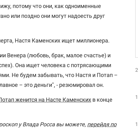
вижу, потому что они, как одноименные
ано или поздно они могут надоесть друг
перта, Настя Каменских ищет миллионера.
ии Венера (любовь, брак, малое счастье) и
успех). Она ищет человека с потрясающими
2
и. Не будем забывать, что Настя и Потап –
лавное – это деньги", - резюмировал он.
1
Потап женится на Насте Каменских
в конце
роскоп у Влада Росса вы можете,
перейдя по
1