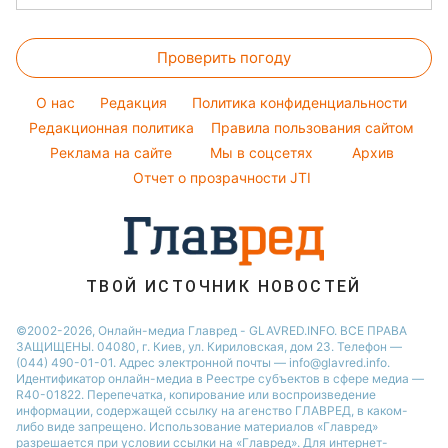
Модные ошибки
Алла Пугачева
Новости Львова
Уборка
Головоломки
Новости моды
Максим Галкин
Новости Полтавы
Проверить погоду
Тесты по картинке
Советы от Андре Тана
Настя Каменских
Новости Днепра
Оптические иллюзии
Женские стрижки
Виталий Козловский
O нас
Редакция
Политика конфиденциальности
Новости Сум
Народные приметы
Редакционная политика
Правила пользования сайтом
Потап
Новости Тернополя
Реклама на сайте
Мы в соцсетях
Архив
Все о шоу-бизнесе
София Ротару
Новости Черкассы
Отчет о прозрачности JTI
Новости Житомира
Новости Ровно
Новости Одессы
ТВОЙ ИСТОЧНИК НОВОСТЕЙ
Новости Запорожья
©2002-2026, Онлайн-медиа Главред - GLAVRED.INFO. ВСЕ ПРАВА
ЗАЩИЩЕНЫ. 04080, г. Киев, ул. Кириловская, дом 23. Телефон —
(044) 490-01-01. Адрес электронной почты — info@glavred.info.
Идентификатор онлайн-медиа в Реестре cубъектов в сфере медиа —
R40-01822.
Перепечатка, копирование или воспроизведение
информации, содержащей ссылку на агенство ГЛАВРЕД, в каком-
либо виде запрещено. Использование материалов «Главред»
разрешается при условии ссылки на «Главред». Для интернет-