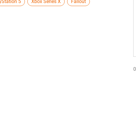
yStation 5
Xbox Series X
Fallout
0
0
0