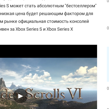
0
eries S может стать абсолютным "бестселлером"
- низкая цена будет решающим фактором для
ом рынке официальная стоимость консолей
0
ивен за Xbox Series S и Xbox Series X
0