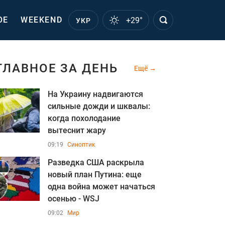
ОЕ
WEEKEND
+29°
УКР
ГЛАВНОЕ ЗА ДЕНЬ
Ещё
На Украину надвигаются
сильные дожди и шквалы:
когда похолодание
вытеснит жару
09:19
Синоптик
Разведка США раскрыла
новый план Путина: еще
одна война может начаться
осенью - WSJ
09:02
Мир