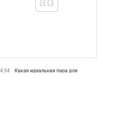
ad
4:54
Какая идеальная пара для
Близнеца: три знака, с которыми
союз почти безупречен
4:00
Супертест на IQ: нужно найти 3
отличия на картинке лесного
ужина за 17 с
3:58
Как заточить ножницы с помощью
сахара за 2 минуты — лайфхак от