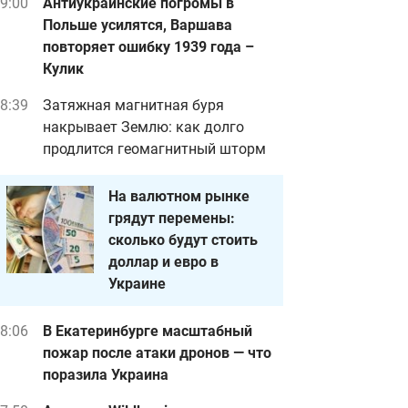
9:00
Антиукраинские погромы в
Польше усилятся, Варшава
повторяет ошибку 1939 года –
Кулик
8:39
Затяжная магнитная буря
накрывает Землю: как долго
продлится геомагнитный шторм
На валютном рынке
грядут перемены:
сколько будут стоить
доллар и евро в
Украине
8:06
В Екатеринбурге масштабный
пожар после атаки дронов — что
поразила Украина