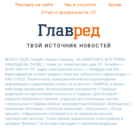
Реклама на сайте
Мы в соцсетях
Архив
Отчет о прозрачности JTI
ТВОЙ ИСТОЧНИК НОВОСТЕЙ
©2002-2026, Онлайн-медиа Главред - GLAVRED.INFO. ВСЕ ПРАВА
ЗАЩИЩЕНЫ. 04080, г. Киев, ул. Кириловская, дом 23. Телефон —
(044) 490-01-01. Адрес электронной почты — info@glavred.info.
Идентификатор онлайн-медиа в Реестре cубъектов в сфере медиа —
R40-01822.
Перепечатка, копирование или воспроизведение
информации, содержащей ссылку на агенство ГЛАВРЕД, в каком-
либо виде запрещено. Использование материалов «Главред»
разрешается при условии ссылки на «Главред». Для интернет-
изданий обязательна прямая, открытая для поисковых систем,
гиперссылка в первом абзаце на конкретный материал. Материалы с
плашками «Реклама», «Новости компаний», «Актуально», «Точка
зрения», «Официально» публикуются на коммерческих или
партнерских началах. Точки зрения, выраженные в материалах в
рубрике "Мнения", не всегда совпадают с мнением редакции.