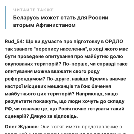
ЧИТАЙТЕ ТАКЖЕ
Беларусь может стать для России
вторым Афганистаном
Rud_54: Що ви думаєте про підготовку в ОРДЛО
так званого "перепису населення", в ході якого має
бути проведене опитування про майбутню долю
окупованих територій? По-перше, чи справді таке
опитування можна вважати свого роду
референдумом? По-друге, навіщо Кремль вивчає
настрої місцевих мешканців та їхнє бачення
майбутнього цих територій? Наприклад, якщо
результати покажуть, що люди хочуть до складу
РФ, чи означає це, що Росія почне готувати такий
сценарій? Дякую за відповідь.
Олег Жданов:
Они хотят иметь представление о