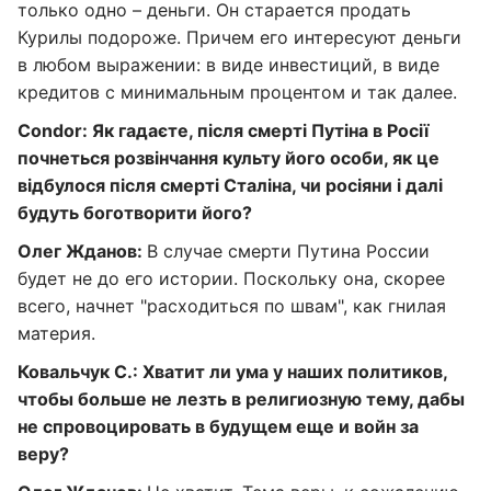
только одно – деньги. Он старается продать
Курилы подороже. Причем его интересуют деньги
в любом выражении: в виде инвестиций, в виде
кредитов с минимальным процентом и так далее.
Condor: Як гадаєте, після смерті Путіна в Росії
почнеться розвінчання культу його особи, як це
відбулося після смерті Сталіна, чи росіяни і далі
будуть боготворити його?
Олег Жданов:
В случае смерти Путина России
будет не до его истории. Поскольку она, скорее
всего, начнет "расходиться по швам", как гнилая
материя.
Ковальчук С.: Хватит ли ума у наших политиков,
чтобы больше не лезть в религиозную тему, дабы
не спровоцировать в будущем еще и войн за
веру?