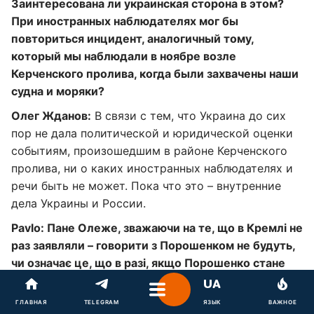
Заинтересована ли украинская сторона в этом?
При иностранных наблюдателях мог бы
повториться инцидент, аналогичный тому,
который мы наблюдали в ноябре возле
Керченского пролива, когда были захвачены наши
судна и моряки?
Олег Жданов:
В связи с тем, что Украина до сих
пор не дала политической и юридической оценки
событиям, произошедшим в районе Керченского
пролива, ни о каких иностранных наблюдателях и
речи быть не может. Пока что это – внутренние
дела Украины и России.
Pavlo: Пане Олеже, зважаючи на те, що в Кремлі не
раз заявляли – говорити з Порошенком не будуть,
чи означає це, що в разі, якщо Порошенко стане
знову президентом, ситуація на Донбасі
заморозиться ще на 5 років?
ГЛАВНАЯ
TELEGRAM
ЯЗЫК
ВАЖНОЕ