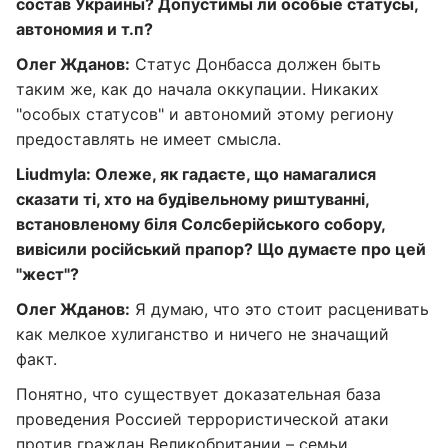
состав Украины? Допустимы ли особые статусы,
автономия и т.п?
Олег Жданов:
Статус Донбасса должен быть
таким же, как до начала оккупации. Никаких
"особых статусов" и автономий этому региону
предоставлять не имеет смысла.
Liudmyla: Олеже, як гадаєте, що намагалися
сказати ті, хто на будівельному риштуванні,
встановленому біля Солсберійського собору,
вивісили російський прапор? Що думаєте про цей
"жест"?
Олег Жданов:
Я думаю, что это стоит расценивать
как мелкое хулиганство и ничего не значащий
факт.
Понятно, что существует доказательная база
проведения Россией террористической атаки
против граждан Великобритании – семьи