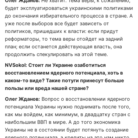
Олег Жданов:
Не хватит. Тема веры, к сожалению,
будет эксплуатироваться украинскими политиками
до окончания избирательного процесса в стране. А
уже после выборов все будет зависеть от
политиков, пришедших к власти: если придут
реформаторы, то тема веры отойдет на задний
план; если останется действующая власть, она
продолжить спекулировать на этой теме.
NVSokol: Стоит ли Украине озаботиться
восстановлением ядерного потенциала, хоть в
каком-то виде? Такие потуги принесут больше
пользы или вреда нашей стране?
Олег Жданов:
Вопрос о восстановлении ядерного
потенциала Украины нужно поднимать после того,
как мы войдем, как минимум, в двадцатку стран с
наибольшим ВВП в мире. А до того экономика
Украины не в состоянии будет потянуть создание
ядерного потенциала, а кредиты на это нам никто