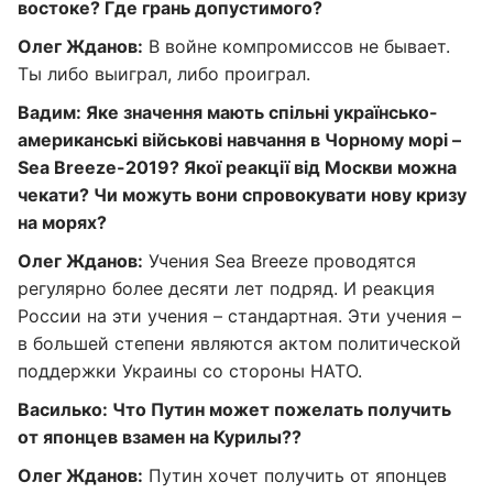
востоке? Где грань допустимого?
Олег Жданов:
В войне компромиссов не бывает.
Ты либо выиграл, либо проиграл.
Вадим: Яке значення мають спільні українсько-
американські військові навчання в Чорному морі –
Sea Breeze-2019? Якої реакції від Москви можна
чекати? Чи можуть вони спровокувати нову кризу
на морях?
Олег Жданов:
Учения Sea Breeze проводятся
регулярно более десяти лет подряд. И реакция
России на эти учения – стандартная. Эти учения –
в большей степени являются актом политической
поддержки Украины со стороны НАТО.
Василько: Что Путин может пожелать получить
от японцев взамен на Курилы??
Олег Жданов:
Путин хочет получить от японцев