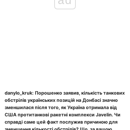
ad
danylo_kruk: Порошенко заявив, кількість танкових
обстрілів українських позицій на Донбасі значно
зменшилася після того, як Україна отримала від
США протитанкові ракетні комплекси Javelin. Чи
справді саме цей факт послужив причиною для
зменшення кількості обстрілів? Що, за вашою