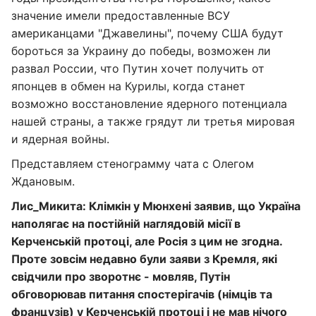
значение имели предоставленные ВСУ
американцами "Джавелины", почему США будут
бороться за Украину до победы, возможен ли
развал России, что Путин хочет получить от
японцев в обмен на Курилы, когда станет
возможно восстановление ядерного потенциала
нашей страны, а также грядут ли третья мировая
и ядерная войны.
Представляем стенограмму чата с Олегом
Ждановым.
Лис_Микита: Клімкін у Мюнхені заявив, що Україна
наполягає на постійній наглядовій місії в
Керченській протоці, але Росія з цим не згодна.
Проте зовсім недавно були заяви з Кремля, які
свідчили про зворотнє - мовляв, Путін
обговорював питання спостерігачів (німців та
французів) у Керченській протоці і не мав нічого