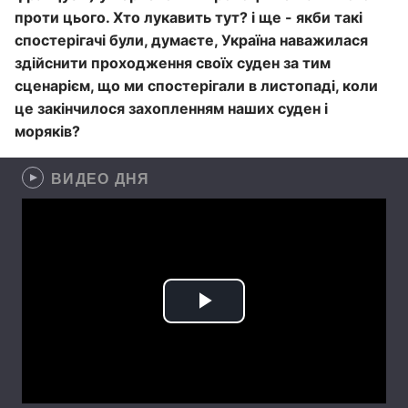
проти цього. Хто лукавить тут? і ще - якби такі
спостерігачі були, думаєте, Україна наважилася
здійснити проходження своїх суден за тим
сценарієм, що ми спостерігали в листопаді, коли
це закінчилося захопленням наших суден і
моряків?
ВИДЕО ДНЯ