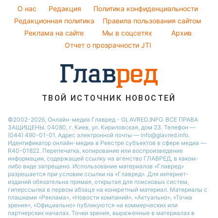
Тарифы
Женские стрижки
O нас
Редакция
Политика конфиденциальности
Авто
Курс валют
Редакционная политика
Правила пользования сайтом
Реклама на сайте
Мы в соцсетях
Архив
Отчет о прозрачности JTI
ТВОЙ ИСТОЧНИК НОВОСТЕЙ
©2002-2026, Онлайн-медиа Главред - GLAVRED.INFO. ВСЕ ПРАВА
ЗАЩИЩЕНЫ. 04080, г. Киев, ул. Кириловская, дом 23. Телефон —
(044) 490-01-01. Адрес электронной почты — info@glavred.info.
Идентификатор онлайн-медиа в Реестре cубъектов в сфере медиа —
R40-01822.
Перепечатка, копирование или воспроизведение
информации, содержащей ссылку на агенство ГЛАВРЕД, в каком-
либо виде запрещено. Использование материалов «Главред»
разрешается при условии ссылки на «Главред». Для интернет-
изданий обязательна прямая, открытая для поисковых систем,
гиперссылка в первом абзаце на конкретный материал. Материалы с
плашками «Реклама», «Новости компаний», «Актуально», «Точка
зрения», «Официально» публикуются на коммерческих или
партнерских началах. Точки зрения, выраженные в материалах в