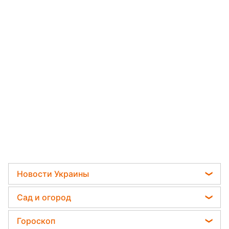
Новости Украины
Телеграм новости Украины
Сад и огород
Пенсии в Украине
Садовод назвал самое эффективное средство
Гороскоп
Мобилизация