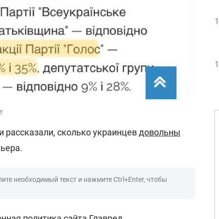
1
1
т
и рассказали, сколько украинцев
довольны
ьера.
ите необходимый текст и нажмите Ctrl+Enter, чтобы
нная политика сайта Главред