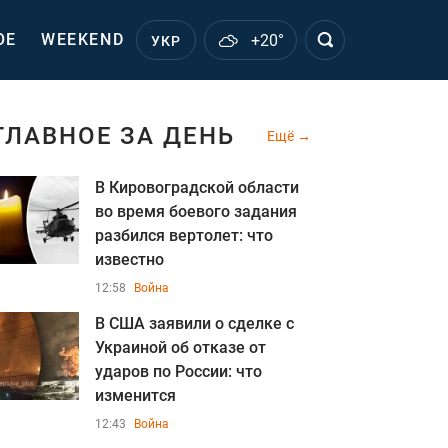
ОЕ
WEEKEND
+20°
УКР
ГЛАВНОЕ ЗА ДЕНЬ
Ещё
В Кировоградской области
во время боевого задания
разбился вертолет: что
известно
12:58
Война
В США заявили о сделке с
Украиной об отказе от
ударов по России: что
изменится
12:43
Война