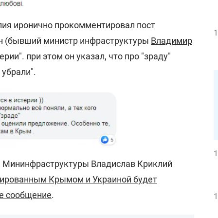
лия иронично прокомментировал пост
1
ян (бывший министр инфраструктуры
Владимир
стерии". при этом он указал, что про "зраду"
 убрали".
1
а Мининфраструктуры Владислав Криклий
ированным Крымом и Украиной будет
ое сообщение
.
1