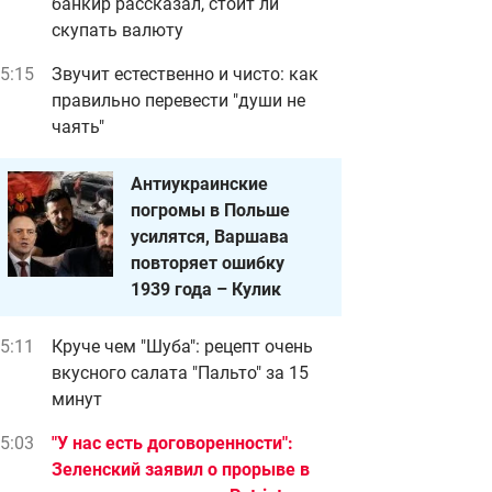
банкир рассказал, стоит ли
скупать валюту
5:15
Звучит естественно и чисто: как
правильно перевести "души не
чаять"
Антиукраинские
погромы в Польше
усилятся, Варшава
повторяет ошибку
1939 года – Кулик
5:11
Круче чем "Шуба": рецепт очень
вкусного салата "Пальто" за 15
минут
5:03
"У нас есть договоренности":
Зеленский заявил о прорыве в