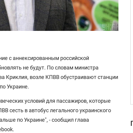
ие с аннексированным российской
овлять не будут. По словам министра
а Криклия, возле КПВВ обустраивают станции
по Украине.
овеческих условий для пассажиров, которые
ПВВ сесть в автобус легального украинского
альше по Украине", - сообщил глава
book.