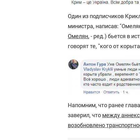
Один из подписчиков Крик
министра, написав: "Омел
Омелян
, - ред.) бьется в и
говорят те, "кого от корыта
Напомним, что ранее глав
заверил, что
между аннекс
возобновлено транспортн