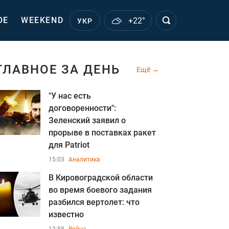
ОЕ
WEEKEND
+22°
УКР
ГЛАВНОЕ ЗА ДЕНЬ
Ещё
"У нас есть
договоренности":
Зеленский заявил о
прорыве в поставках ракет
для Patriot
15:03
Аналитика
В Кировоградской области
во время боевого задания
разбился вертолет: что
известно