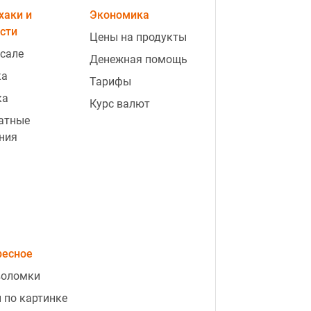
ad
хаки и
Экономика
сти
Цены на продукты
 сале
Денежная помощь
ка
Тарифы
ка
Курс валют
атные
ния
3:14
РФ готова к новому
массированному удару: какие
области могут стать целью атаки
3:10
"Поможет закончить войну":
Зеленский отреагировал на
ресное
решение США относительно РФ
воломки
3:01
День больших перемен — какие
 по картинке
пять знаков зодиака станут