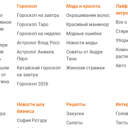
Гороскоп
Мода и красота
Лайф
хитро
л
Гороскоп на завтра
Окрашивание волос
ивное
Все о
Гороскоп Таро
Красивый маникюр
ив
Стир
Гороскоп на неделю
Модные ошибки
Убор
Астролог Влад Росс
Новости моды
при
Комн
ий
Астролог Анжела
Советы от Андре
расте
ь
Перл
Тана
Авто
рыли
Китайский гороскоп
Женские стрижки
2
 от
на завтра
ужна
Гороскоп 2026
2
Новости шоу
Рецепты
Инте
бизнеса
тра
Закуски
Голо
2
София Ротару
Салаты
Тесты