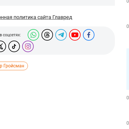
0
нная политика сайта Главред
0
в соцсетях:
р Гройсман
0
0