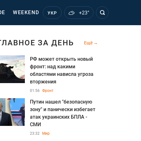
ОЕ
WEEKEND
+23°
УКР
ГЛАВНОЕ ЗА ДЕНЬ
Ещё
РФ может открыть новый
фронт: над какими
областями нависла угроза
вторжения
01:56
Фронт
Путин нашел "безопасную
зону" и панически избегает
атак украинских БПЛА -
СМИ
23:32
Мир