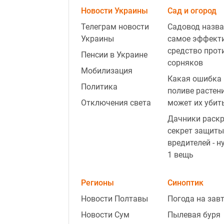
Новости Украины
Сад и огород
Телеграм новости
Садовод назва
Украины
самое эффект
средство прот
Пенсии в Украине
сорняков
Мобилизация
Какая ошибка 
Политика
поливе растен
Отключения света
может их убит
Дачники раск
секрет защиты
вредителей - н
1 вещь
Регионы
Синоптик
Новости Полтавы
Погода на зав
Новости Сум
Пылевая буря