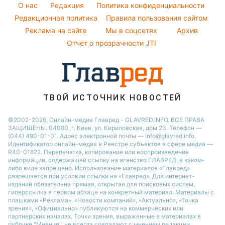
Оптические иллюзии
Новости Черкассы
O нас
Редакция
Политика конфиденциальности
Пылевая буря
София Ротару
Народные приметы
Редакционная политика
Новости Тернополя
Правила пользования сайтом
Реклама на сайте
Мы в соцсетях
Архив
Все о шоу-бизнесе
Новости Ровно
Отчет о прозрачности JTI
Новости Житомира
Новости Запорожья
Новости Одессы
ТВОЙ ИСТОЧНИК НОВОСТЕЙ
©2002-2026, Онлайн-медиа Главред - GLAVRED.INFO. ВСЕ ПРАВА
ЗАЩИЩЕНЫ. 04080, г. Киев, ул. Кириловская, дом 23. Телефон —
(044) 490-01-01. Адрес электронной почты — info@glavred.info.
Идентификатор онлайн-медиа в Реестре cубъектов в сфере медиа —
R40-01822.
Перепечатка, копирование или воспроизведение
информации, содержащей ссылку на агенство ГЛАВРЕД, в каком-
либо виде запрещено. Использование материалов «Главред»
разрешается при условии ссылки на «Главред». Для интернет-
изданий обязательна прямая, открытая для поисковых систем,
гиперссылка в первом абзаце на конкретный материал. Материалы с
плашками «Реклама», «Новости компаний», «Актуально», «Точка
зрения», «Официально» публикуются на коммерческих или
партнерских началах. Точки зрения, выраженные в материалах в
рубрике "Мнения", не всегда совпадают с мнением редакции.