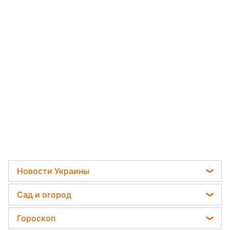
Новости Украины
Пенсии в Украине
Сад и огород
Мобилизация
Садовод назвал самое эффективное средство
Гороскоп
Политика
против сорняков