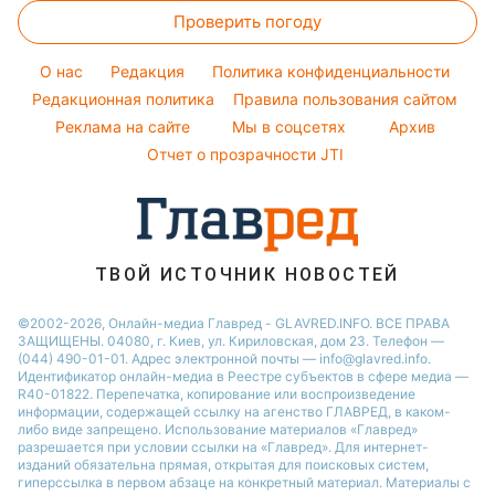
Красивый маникюр
Проверить погоду
Комнатные растения
Все о шоу-бизнесе
Новости Житомира
Модные ошибки
Все о сале
Новости Ровно
O нас
Редакция
Политика конфиденциальности
Новости моды
Уборка
Редакционная политика
Правила пользования сайтом
Новости Одессы
Советы от Андре Тана
Реклама на сайте
Мы в соцсетях
Архив
Авто
Новости Запорожья
Отчет о прозрачности JTI
ТВОЙ ИСТОЧНИК НОВОСТЕЙ
©2002-2026, Онлайн-медиа Главред - GLAVRED.INFO. ВСЕ ПРАВА
ЗАЩИЩЕНЫ. 04080, г. Киев, ул. Кириловская, дом 23. Телефон —
(044) 490-01-01. Адрес электронной почты — info@glavred.info.
Идентификатор онлайн-медиа в Реестре cубъектов в сфере медиа —
R40-01822.
Перепечатка, копирование или воспроизведение
информации, содержащей ссылку на агенство ГЛАВРЕД, в каком-
либо виде запрещено. Использование материалов «Главред»
разрешается при условии ссылки на «Главред». Для интернет-
изданий обязательна прямая, открытая для поисковых систем,
гиперссылка в первом абзаце на конкретный материал. Материалы с