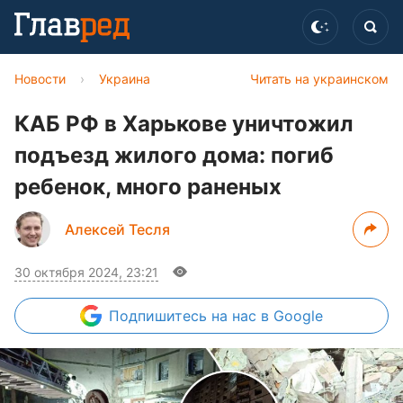
Новости
›
Украина
Читать на украинском
КАБ РФ в Харькове уничтожил
подъезд жилого дома: погиб
ребенок, много раненых
Алексей Тесля
30 октября 2024, 23:21
Подпишитесь
на нас в Google