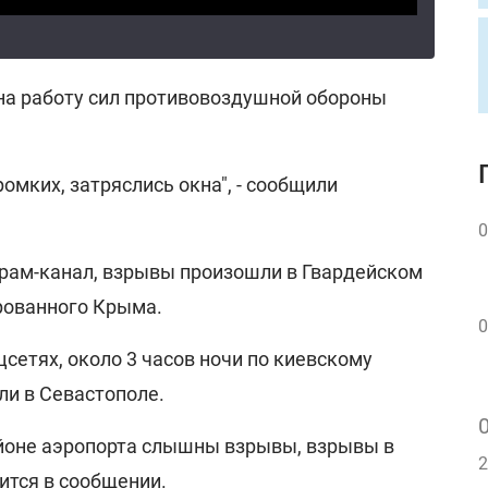
на работу сил противовоздушной обороны
омких, затряслись окна", - сообщили
0
грам-канал, взрывы произошли в Гвардейском
рованного Крыма.
0
сетях, около 3 часов ночи по киевскому
и в Севастополе.
йоне аэропорта слышны взрывы, взрывы в
2
рится в сообщении.