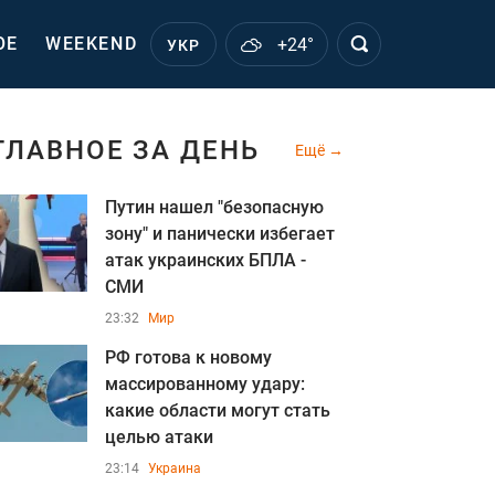
ОЕ
WEEKEND
+24°
УКР
ГЛАВНОЕ ЗА ДЕНЬ
Ещё
Путин нашел "безопасную
зону" и панически избегает
атак украинских БПЛА -
СМИ
23:32
Мир
РФ готова к новому
массированному удару:
какие области могут стать
целью атаки
23:14
Украина