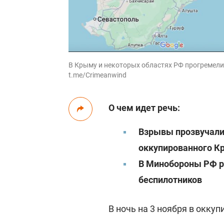
В Крыму и некоторых областях РФ прогремели 
t.me/Crimeanwind
О чем идет речь:
Взрывы прозвучали
оккупированного 
В Минобороны РФ р
беспилотников
В ночь на 3 ноября в окк