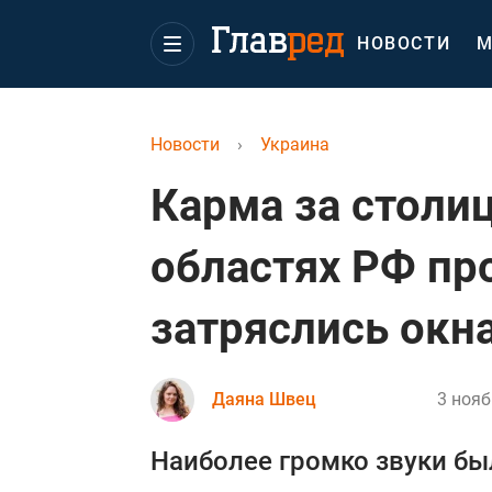
НОВОСТИ
М
Новости
›
Украина
Карма за столиц
областях РФ пр
затряслись окн
Даяна Швец
3 нояб
Наиболее громко звуки б