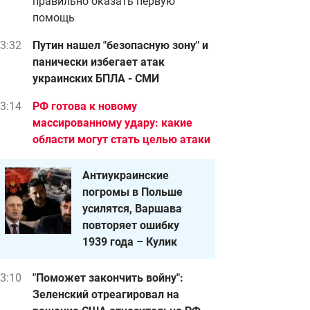
правильно оказать первую
помощь
3:32
Путин нашел "безопасную зону" и
панически избегает атак
украинских БПЛА - СМИ
3:14
РФ готова к новому
массированному удару: какие
области могут стать целью атаки
Антиукраинские
погромы в Польше
усилятся, Варшава
повторяет ошибку
1939 года – Кулик
3:10
"Поможет закончить войну":
Зеленский отреагировал на