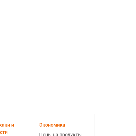
ad
2:31
Штраф до 8 500 гривен: за что
могут наказать владельцев собак
и кошек в августе
2:07
Не только соль — что предвещает
рассыпанная гречка и сахар, и как
хаки и
Экономика
их убрать
сти
Цены на продукты