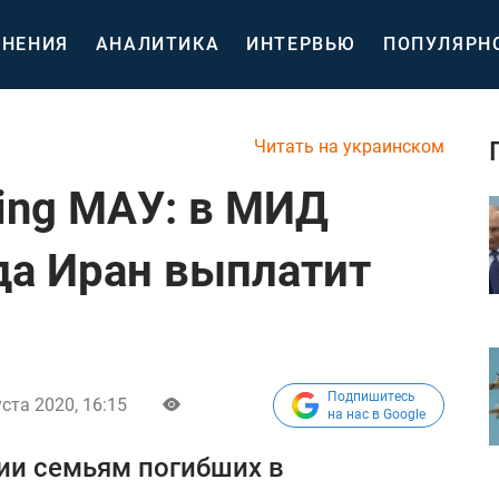
НЕНИЯ
АНАЛИТИКА
ИНТЕРВЬЮ
ПОПУЛЯРН
Читать на украинском
ing МАУ: в МИД
гда Иран выплатит
Подпишитесь
уста 2020, 16:15
на нас в Google
ии семьям погибших в