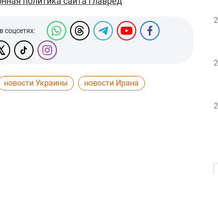
нная политика сайта Главред
2
в соцсетях:
2
новости Украины
новости Ирана
2