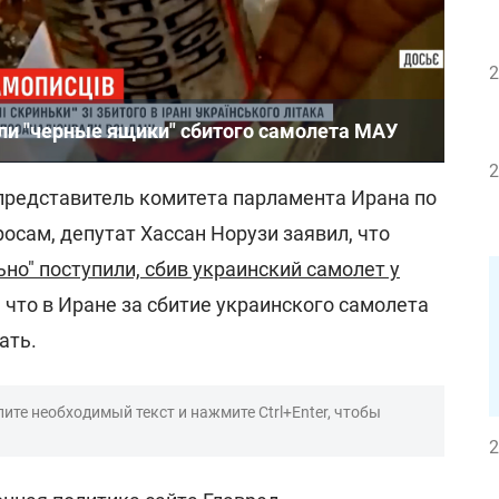
2
и "черные ящики" сбитого самолета МАУ
2
 представитель комитета парламента Ирана по
сам, депутат Хассан Норузи заявил, что
но" поступили, сбив украинский самолет у
, что в Иране за сбитие украинского самолета
ать.
ите необходимый текст и нажмите Ctrl+Enter, чтобы
2