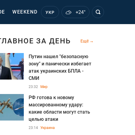
ОЕ
WEEKEND
+24°
УКР
ГЛАВНОЕ ЗА ДЕНЬ
Ещё
Путин нашел "безопасную
зону" и панически избегает
атак украинских БПЛА -
СМИ
23:32
Мир
РФ готова к новому
массированному удару:
какие области могут стать
целью атаки
23:14
Украина