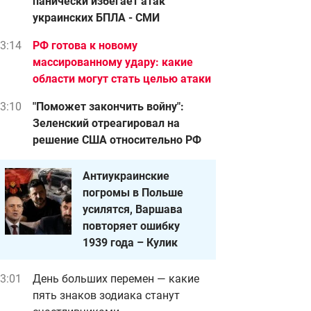
панически избегает атак
украинских БПЛА - СМИ
3:14
РФ готова к новому
массированному удару: какие
области могут стать целью атаки
3:10
"Поможет закончить войну":
Зеленский отреагировал на
решение США относительно РФ
Антиукраинские
погромы в Польше
усилятся, Варшава
повторяет ошибку
1939 года – Кулик
3:01
День больших перемен — какие
пять знаков зодиака станут