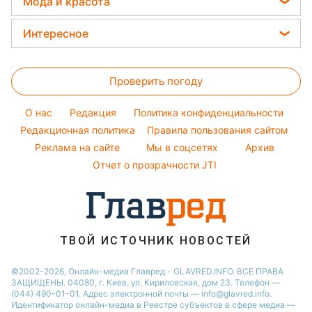
Елена Зеленская
Мода и красота
Погода на сегодня
Праздничное меню
Новости Львова
Ани Лорак
Женские стрижки
Погода на завтра
Интересное
Новости Полтавы
Кейт Миддлтон
Окрашивание волос
Пылевая буря
Головоломки
Новости Днепра
Алла Пугачева
Красивый маникюр
Проверить погоду
Тесты по картинке
Новости Сум
Максим Галкин
Модные ошибки
Оптические иллюзии
Новости Тернополя
Настя Каменских
O нас
Редакция
Политика конфиденциальности
Новости моды
Народные приметы
Редакционная политика
Новости Черкассы
Правила пользования сайтом
Виталий Козловский
Советы от Андре Тана
Реклама на сайте
Мы в соцсетях
Архив
Все о шоу-бизнесе
Новости Житомира
Потап
Отчет о прозрачности JTI
Новости Ровно
Новости Одессы
Новости Запорожья
ТВОЙ ИСТОЧНИК НОВОСТЕЙ
©2002-2026, Онлайн-медиа Главред - GLAVRED.INFO. ВСЕ ПРАВА
ЗАЩИЩЕНЫ. 04080, г. Киев, ул. Кириловская, дом 23. Телефон —
(044) 490-01-01. Адрес электронной почты — info@glavred.info.
Идентификатор онлайн-медиа в Реестре cубъектов в сфере медиа —