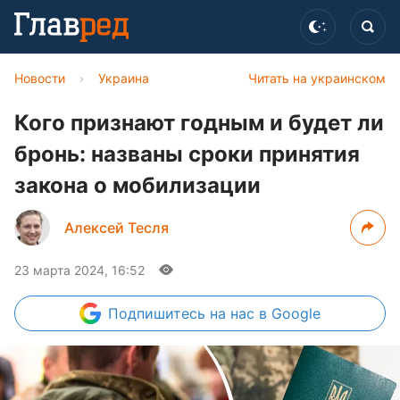
Новости
›
Украина
Читать на украинском
Кого признают годным и будет ли
бронь: названы сроки принятия
закона о мобилизации
Алексей Тесля
23 марта 2024, 16:52
Подпишитесь
на нас в Google