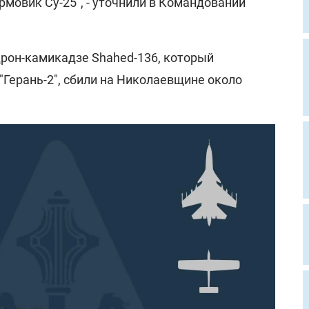
мовик Су-25", - уточнили в Командовании
дрон-камикадзе Shahed-136, который
Герань-2", сбили на Николаевщине около