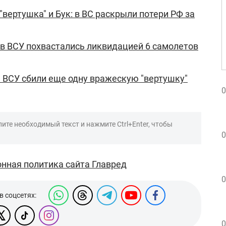
"вертушка" и Бук: в ВС раскрыли потери РФ за
: в ВСУ похвастались ликвидацией 6 самолетов
 ВСУ сбили еще одну вражескую "вертушку"
0
ите необходимый текст и нажмите Ctrl+Enter, чтобы
0
нная политика сайта Главред
0
в соцсетях:
0