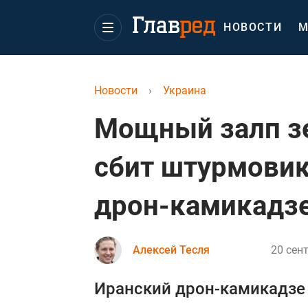
НОВОСТИ
М
Новости
›
Украина
Мощный залп зе
сбит штурмовик
дрон-камикадз
Алексей Тесля
20 сен
Иранский дрон-камикадзе 