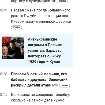
картину в супермаркетах
фото
0:39
Первая смена после больничного:
ракета РФ убила на станции под
Киевом маму маленькой девочки
фото
Антиукраинские
погромы в Польше
усилятся, Варшава
повторяет ошибку
1939 года – Кулик
0:28
Погибли 3-летний мальчик, его
бабушка и дедушка: Зеленский
раскрыл детали атаки РФ
фото
0:15
Большинство совершает ошибку:
сколько на самом деле нужно