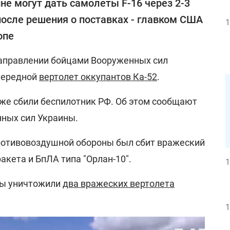
не могут дать самолеты F-16 через 2-3
после решения о поставках - главком США
1
опе
аправлении бойцами Вооруженных сил
чередной
вертолет оккупантов Ка-52
.
же сбили беспилотник РФ. Об этом сообщают
ных сил Украины.
ротивовоздушной обороны был сбит вражеский
акета и БпЛА типа "Орлан-10".
1
ны уничтожили
два вражеских вертолета
1