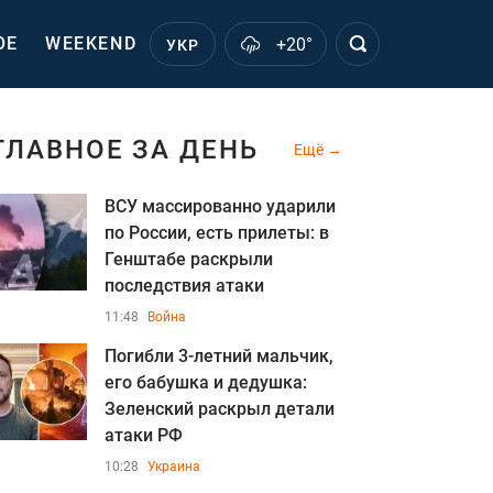
ОЕ
WEEKEND
+20°
УКР
ГЛАВНОЕ ЗА ДЕНЬ
Ещё
ВСУ массированно ударили
по России, есть прилеты: в
Генштабе раскрыли
последствия атаки
11:48
Война
Погибли 3-летний мальчик,
его бабушка и дедушка:
Зеленский раскрыл детали
атаки РФ
10:28
Украина