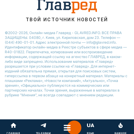
ТВОЙ ИСТОЧНИК НОВОСТЕЙ
©2002-2026, Онлайн-медиа Главред - GLAVRED.INFO. ВСЕ ПРАВА
ЗАЩИЩЕНЫ. 04080, г. Киев, ул. Кириловская, дом 23. Телефон —
(044) 490-01-01. Адрес электронной почты — info@glavred.info.
Идентификатор онлайн-медиа в Реестре cубъектов в сфере медиа —
R40-01822.
Перепечатка, копирование или воспроизведение
информации, содержащей ссылку на агенство ГЛАВРЕД, в каком-
либо виде запрещено. Использование материалов «Главред»
разрешается при условии ссылки на «Главред». Для интернет-
изданий обязательна прямая, открытая для поисковых систем,
гиперссылка в первом абзаце на конкретный материал. Материалы с
плашками «Реклама», «Новости компаний», «Актуально», «Точка
зрения», «Официально» публикуются на коммерческих или
партнерских началах. Точки зрения, выраженные в материалах в
рубрике "Мнения", не всегда совпадают с мнением редакции.
ГЛАВНАЯ
TELEGRAM
ЯЗЫК
ВАЖНОЕ