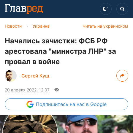
Новости
›
Украина
Читать на украинском
Начались зачистки: ФСБ РФ
арестовала "министра ЛНР" за
провал в войне
Сергей Кущ
20 апреля 2022, 12:07
Подпишитесь
на нас в Google