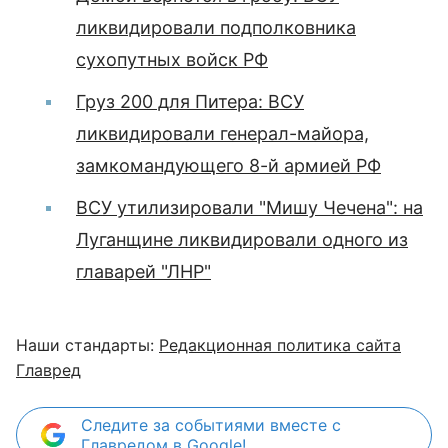
ликвидировали подполковника
сухопутных войск РФ
Груз 200 для Питера: ВСУ
ликвидировали генерал-майора,
замкомандующего 8-й армией РФ
ВСУ утилизировали "Мишу Чечена": на
Луганщине ликвидировали одного из
главарей "ЛНР"
Наши стандарты:
Редакционная политика сайта
Главред
Следите за событиями вместе с
Главредом в Google!