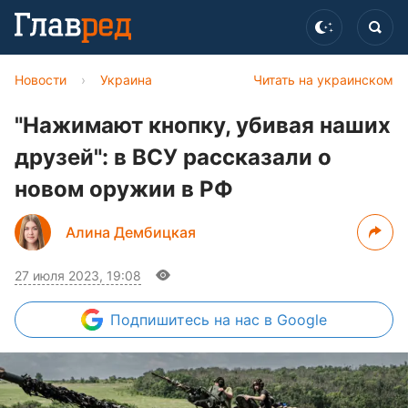
Новости
›
Украина
Читать на украинском
"Нажимают кнопку, убивая наших
друзей": в ВСУ рассказали о
новом оружии в РФ
Алина Дембицкая
27 июля 2023, 19:08
Подпишитесь
на нас в Google