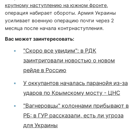
крупному наступлению на южном фронте
,
операция набирает обороты. Армия Украины
усиливает военную операцию почти через 2
месяца после начала контрнаступления.
Вас может заинтересовать:
"Скоро все увидим": в РДК
заинтриговали новостью о новом
рейде в Россию
У оккупантов началась паранойя из-за
ударов по Крымскому мосту - ЦНС
"Вагнеровцы" колоннами прибывают в
РБ: в ГУР рассказали, есть ли угроза
для Украины