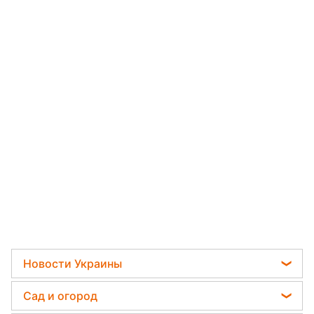
Новости Украины
Пенсии в Украине
Сад и огород