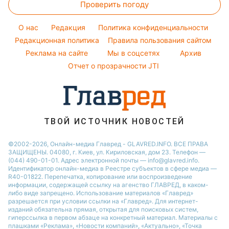
Праздничное меню
Виталий Козловский
Проверить погоду
Тесты по картинке
Новости Днепра
Погода на завтра
Потап
Оптические иллюзии
Новости Черкассы
O нас
Редакция
Политика конфиденциальности
Пылевая буря
София Ротару
Народные приметы
Редакционная политика
Новости Тернополя
Правила пользования сайтом
Реклама на сайте
Мы в соцсетях
Архив
Все о шоу-бизнесе
Новости Ровно
Отчет о прозрачности JTI
Новости Житомира
Новости Запорожья
Новости Одессы
ТВОЙ ИСТОЧНИК НОВОСТЕЙ
©2002-2026, Онлайн-медиа Главред - GLAVRED.INFO. ВСЕ ПРАВА
ЗАЩИЩЕНЫ. 04080, г. Киев, ул. Кириловская, дом 23. Телефон —
(044) 490-01-01. Адрес электронной почты — info@glavred.info.
Идентификатор онлайн-медиа в Реестре cубъектов в сфере медиа —
R40-01822.
Перепечатка, копирование или воспроизведение
информации, содержащей ссылку на агенство ГЛАВРЕД, в каком-
либо виде запрещено. Использование материалов «Главред»
разрешается при условии ссылки на «Главред». Для интернет-
изданий обязательна прямая, открытая для поисковых систем,
гиперссылка в первом абзаце на конкретный материал. Материалы с
плашками «Реклама», «Новости компаний», «Актуально», «Точка