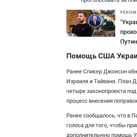
РЕКОМ
"Укра
проко
Пути
Помощь США Украин
Ранее Спикер Джонсон об
Израиля и Тайваня. План Д
четыре законопроекта под
процесс внесения поправо
Ранее сообщалось, что в 
голоса для того, чтобы пр
дополнительную
помощь У