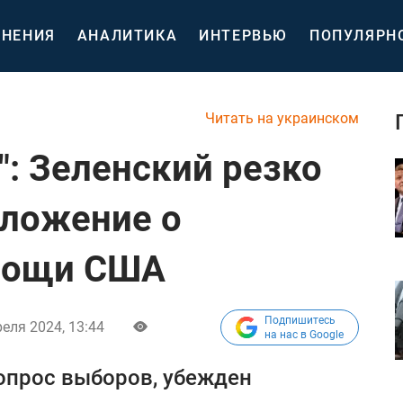
НЕНИЯ
АНАЛИТИКА
ИНТЕРВЬЮ
ПОПУЛЯРН
Читать на украинском
": Зеленский резко
дложение о
мощи США
Подпишитесь
реля 2024, 13:44
на нас в Google
опрос выборов, убежден