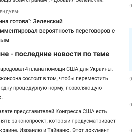
0
ЕНДУЕМ:
ина готова": Зеленский
мментировал вероятность переговоров с
ным
е - последние новости по теме
народовал
4 плана помощи США
для Украины,
жонсона состоит в том, чтобы переместить
0
 одну процедурную норму, позволяющую
к.
0
Палате представителей Конгресса США есть
инять законопроект, который предусматривает
краине
, Израилю и Тайваню. Этот документ
0