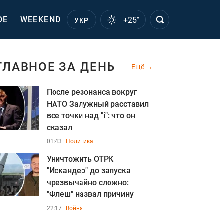
ОЕ
WEEKEND
+25°
УКР
ГЛАВНОЕ ЗА ДЕНЬ
Ещё
После резонанса вокруг
НАТО Залужный расставил
все точки над "i": что он
сказал
01:43
Политика
Уничтожить ОТРК
"Искандер" до запуска
чрезвычайно сложно:
"Флеш" назвал причину
22:17
Война