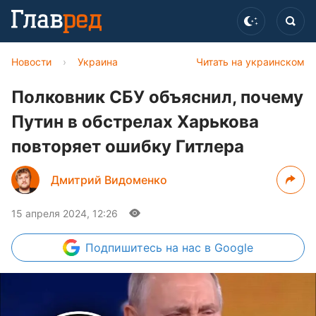
Новости
›
Украина
Читать на украинском
Полковник СБУ объяснил, почему
Путин в обстрелах Харькова
повторяет ошибку Гитлера
Дмитрий Видоменко
15 апреля 2024, 12:26
Подпишитесь
на нас в Google