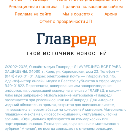
Комнатные растения
Елена Зеленская
Курс валют
Редакционная политика
Правила пользования сайтом
Реклама на сайте
Мы в соцсетях
Архив
Отчет о прозрачности JTI
ТВОЙ ИСТОЧНИК НОВОСТЕЙ
©2002-2026, Онлайн-медиа Главред - GLAVRED.INFO. ВСЕ ПРАВА
ЗАЩИЩЕНЫ. 04080, г. Киев, ул. Кириловская, дом 23. Телефон —
(044) 490-01-01. Адрес электронной почты — info@glavred.info.
Идентификатор онлайн-медиа в Реестре cубъектов в сфере медиа —
R40-01822.
Перепечатка, копирование или воспроизведение
информации, содержащей ссылку на агенство ГЛАВРЕД, в каком-
либо виде запрещено. Использование материалов «Главред»
разрешается при условии ссылки на «Главред». Для интернет-
изданий обязательна прямая, открытая для поисковых систем,
гиперссылка в первом абзаце на конкретный материал. Материалы с
плашками «Реклама», «Новости компаний», «Актуально», «Точка
зрения», «Официально» публикуются на коммерческих или
партнерских началах. Точки зрения, выраженные в материалах в
рубрике "Мнения", не всегда совпадают с мнением редакции.