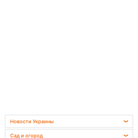
Новости Украины
Мобилизация
Сад и огород