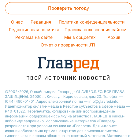
Курс валют
Новости Житомира
Погода на сегодня
Проверить погоду
Окрашивание волос
Новости Одессы
Погода на завтра
Красивый маникюр
O нас
Редакция
Политика конфиденциальности
Пылевая буря
Модные ошибки
Редакционная политика
Правила пользования сайтом
Реклама на сайте
Мы в соцсетях
Архив
Новости моды
Отчет о прозрачности JTI
Советы от Андре Тана
ТВОЙ ИСТОЧНИК НОВОСТЕЙ
©2002-2026, Онлайн-медиа Главред - GLAVRED.INFO. ВСЕ ПРАВА
ЗАЩИЩЕНЫ. 04080, г. Киев, ул. Кириловская, дом 23. Телефон —
(044) 490-01-01. Адрес электронной почты — info@glavred.info.
Идентификатор онлайн-медиа в Реестре cубъектов в сфере медиа —
R40-01822.
Перепечатка, копирование или воспроизведение
информации, содержащей ссылку на агенство ГЛАВРЕД, в каком-
либо виде запрещено. Использование материалов «Главред»
разрешается при условии ссылки на «Главред». Для интернет-
изданий обязательна прямая, открытая для поисковых систем,
гиперссылка в первом абзаце на конкретный материал. Материалы с