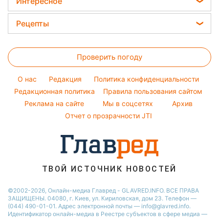
Алла Пугачева
Интересное
Советы от Андре Тана
Новости Днепра
Максим Галкин
Головоломки
Женские стрижки
Рецепты
Новости Харькова
Настя Каменских
Тесты по картинке
Окрашивание волос
Закуски
Новости Тернополя
Виталий Козловский
Оптические иллюзии
Красивый маникюр
Проверить погоду
Салаты
Новости Полтавы
Потап
Народные приметы
Простые блюда
Новости Житомира
София Ротару
O нас
Редакция
Политика конфиденциальности
Все о шоу-бизнесе
Легкие десерты
Редакционная политика
Новости Сум
Правила пользования сайтом
Ольга Сумская
Реклама на сайте
Мы в соцсетях
Архив
Напитки
Новости Одессы
Филипп Киркоров
Отчет о прозрачности JTI
Праздничное меню
Новости Черкассы
Новости Ровно
Новости Запорожья
ТВОЙ ИСТОЧНИК НОВОСТЕЙ
©2002-2026, Онлайн-медиа Главред - GLAVRED.INFO. ВСЕ ПРАВА
ЗАЩИЩЕНЫ. 04080, г. Киев, ул. Кириловская, дом 23. Телефон —
(044) 490-01-01. Адрес электронной почты — info@glavred.info.
Идентификатор онлайн-медиа в Реестре cубъектов в сфере медиа —