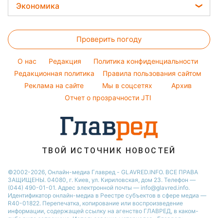
Закуски
Авто
Экономика
София Ротару
Новости Запорожья
Оптические иллюзии
Окрашивание волос
Салаты
Стирка
Ольга Сумская
Новости Львова
Цены на продукты
Народные приметы
Простые блюда
Филипп Киркоров
Проверить погоду
Денежная помощь
Все о шоу-бизнесе
Легкие десерты
Елена Зеленская
Тарифы
O нас
Редакция
Политика конфиденциальности
Напитки
Ани Лорак
Курс валют
Редакционная политика
Правила пользования сайтом
Праздничное меню
Реклама на сайте
Мы в соцсетях
Архив
Отчет о прозрачности JTI
ТВОЙ ИСТОЧНИК НОВОСТЕЙ
©2002-2026, Онлайн-медиа Главред - GLAVRED.INFO. ВСЕ ПРАВА
ЗАЩИЩЕНЫ. 04080, г. Киев, ул. Кириловская, дом 23. Телефон —
(044) 490-01-01. Адрес электронной почты — info@glavred.info.
Идентификатор онлайн-медиа в Реестре cубъектов в сфере медиа —
R40-01822.
Перепечатка, копирование или воспроизведение
информации, содержащей ссылку на агенство ГЛАВРЕД, в каком-