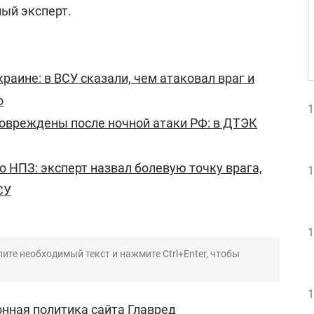
ный эксперт.
раине: в ВСУ сказали, чем атаковал враг и
о
1
овреждены после ночной атаки РФ: в ДТЭК
о НПЗ: эксперт назвал болевую точку врага,
1
СУ
1
ите необходимый текст и нажмите Ctrl+Enter, чтобы
1
нная политика сайта Главред