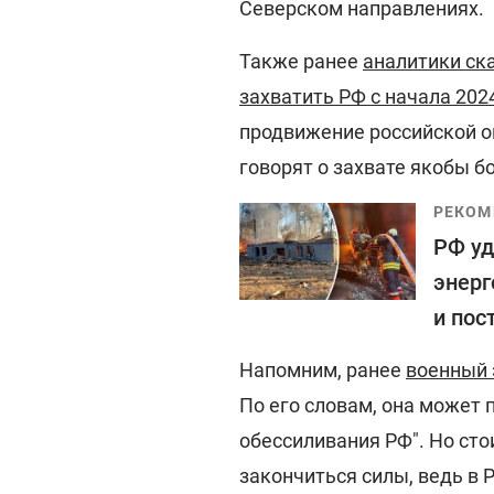
Северском направлениях.
Также ранее
аналитики ск
захватить РФ с начала 202
продвижение российской ок
говорят о захвате якобы 
РЕКОМ
РФ уд
энерг
и пос
Напомним, ранее
военный 
По его словам, она может 
обессиливания РФ". Но сто
закончиться силы, ведь в 