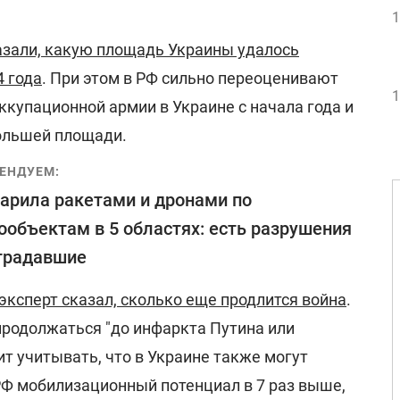
1
азали, какую площадь Украины удалось
4 года
. При этом в РФ сильно переоценивают
1
купационной армии в Украине с начала года и
большей площади.
ЕНДУЕМ:
арила ракетами и дронами по
ообъектам в 5 областях: есть разрушения
традавшие
эксперт сказал, сколько еще продлится война
.
продолжаться "до инфаркта Путина или
ит учитывать, что в Украине также могут
РФ мобилизационный потенциал в 7 раз выше,