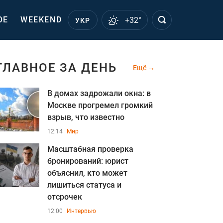
ОЕ
WEEKEND
+32°
УКР
ГЛАВНОЕ ЗА ДЕНЬ
Ещё
В домах задрожали окна: в
Москве прогремел громкий
взрыв, что известно
12:14
Мир
Масштабная проверка
бронирований: юрист
объяснил, кто может
лишиться статуса и
отсрочек
12:00
Интервью