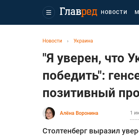
НОВОСТИ
М
Новости
›
Украина
"Я уверен, что 
победить": генс
позитивный про
1 и
Алёна Воронина
Столтенберг выразил увер