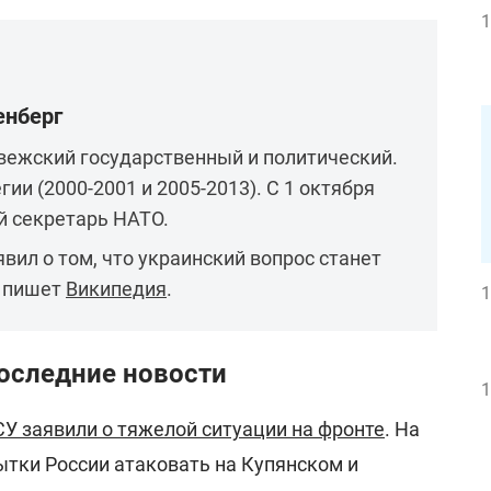
1
енберг
вежский государственный и политический.
и (2000-2001 и 2005-2013). С 1 октября
й секретарь НАТО.
явил о том, что украинский вопрос станет
, пишет
Википедия
.
1
последние новости
1
СУ заявили о тяжелой ситуации на фронте
. На
тки России атаковать на Купянском и