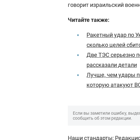
говорит израильский воен
Читайте также:
Ракетный удар по Ук
сколько целей сбит
Две ТЭС серьезно п
рассказали детали
Лучше, чем удары п
которую атакуют В
Если вы заметили ошибку, выдел
сообщить об этом редакции.
Наши стандарты:
Редакцио