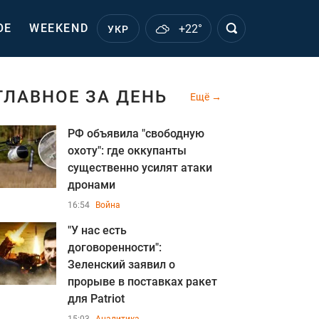
ОЕ
WEEKEND
+22°
УКР
ГЛАВНОЕ ЗА ДЕНЬ
Ещё
РФ объявила "свободную
охоту": где оккупанты
существенно усилят атаки
дронами
16:54
Война
"У нас есть
договоренности":
Зеленский заявил о
прорыве в поставках ракет
для Patriot