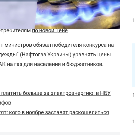
о в октябре и ноябре 2021 года
1
ия Нафтогаз Украины будет поставлять
отребителям
по новой цене
.
т министров обязал победителя конкурса на
дежды" (Нафтогаз Украины) уравнять цены
К на газ для населения и бюджетников.
 платить больше за электроэнергию: в НБУ
1
ифов
тят: кого в ноябре заставят раскошелиться
1