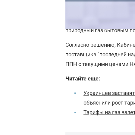
Ранее сообщалось о том, чт
газопоставляющая компан
природный газ бытовым п
Согласно решению, Кабине
поставщика "последней на
ППН с текущими ценами НА
Читайте еще:
Украинцев заставят
объяснили рост тар
Тарифы на газ взле