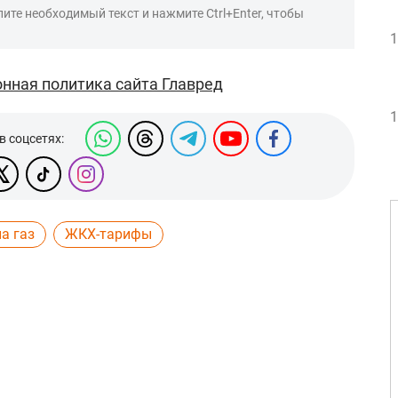
ите необходимый текст и нажмите Ctrl+Enter, чтобы
1
нная политика сайта Главред
1
в соцсетях:
а газ
ЖКХ-тарифы