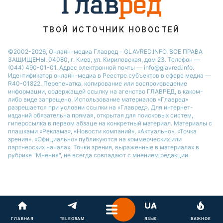
ТВОЙ ИСТОЧНИК НОВОСТЕЙ
©2002-2026, Онлайн-медиа Главред - GLAVRED.INFO. ВСЕ ПРАВА
ЗАЩИЩЕНЫ. 04080, г. Киев, ул. Кириловская, дом 23. Телефон —
(044) 490-01-01. Адрес электронной почты — info@glavred.info.
Идентификатор онлайн-медиа в Реестре cубъектов в сфере медиа —
R40-01822.
Перепечатка, копирование или воспроизведение
информации, содержащей ссылку на агенство ГЛАВРЕД, в каком-
либо виде запрещено. Использование материалов «Главред»
разрешается при условии ссылки на «Главред». Для интернет-
изданий обязательна прямая, открытая для поисковых систем,
гиперссылка в первом абзаце на конкретный материал. Материалы с
плашками «Реклама», «Новости компаний», «Актуально», «Точка
зрения», «Официально» публикуются на коммерческих или
партнерских началах. Точки зрения, выраженные в материалах в
рубрике "Мнения", не всегда совпадают с мнением редакции.
ГЛАВНАЯ
TELEGRAM
ЯЗЫК
ВАЖНОЕ