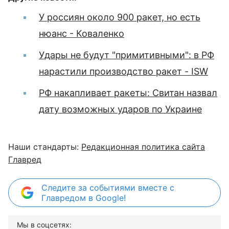
У россиян около 900 ракет, но есть
нюанс - Коваленко
Удары не будут "примитивными": в РФ
нарастили производство ракет - ISW
РФ накапливает ракеты: Свитан назвал
дату возможных ударов по Украине
Наши стандарты:
Редакционная политика сайта
Главред
Следите за событиями вместе с
Главредом в Google!
Мы в соцсетях: