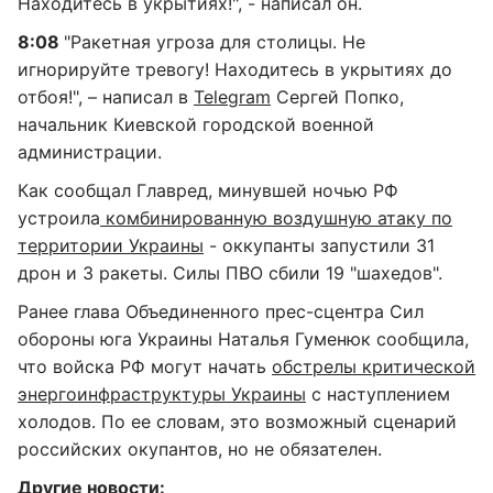
Находитесь в укрытиях!", - написал он.
8:08
"Ракетная угроза для столицы. Не
игнорируйте тревогу! Находитесь в укрытиях до
отбоя!", – написал в
Telegram
Сергей Попко,
начальник Киевской городской военной
администрации.
Как сообщал Главред, минувшей ночью РФ
устроила
комбинированную воздушную атаку по
территории Украины
- оккупанты запустили 31
дрон и 3 ракеты. Силы ПВО сбили 19 "шахедов".
Ранее глава Объединенного прес-сцентра Сил
обороны юга Украины Наталья Гуменюк сообщила,
что войска РФ могут начать
обстрелы критической
энергоинфраструктуры Украины
с наступлением
холодов. По ее словам, это возможный сценарий
российских окупантов, но не обязателен.
Другие новости: