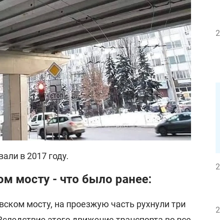
2
али в 2017 году.
2
м мосту - что было ранее:
вском мосту, на проезжую часть рухнули три
2
Вследствие этого движение транспорта во все