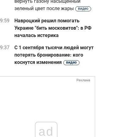
вернуть газону насыщенный
зеленый цвет после жары
видео
9:59
Навроцкий решил помогать
Украине "бить московитов": в РФ
началась истерика
9:37
С 1 сентября тысячи людей могут
потерять бронирование: кого
коснутся изменения
видео
Реклама
ad