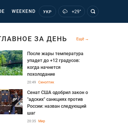
ОЕ
WEEKEND
+29°
УКР
ГЛАВНОЕ ЗА ДЕНЬ
Ещё
После жары температура
упадет до +12 градусов:
когда начнется
похолодание
20:49
Синоптик
Сенат США одобрил закон о
"адских" санкциях против
России: назван следующий
шаг
20:35
Мир