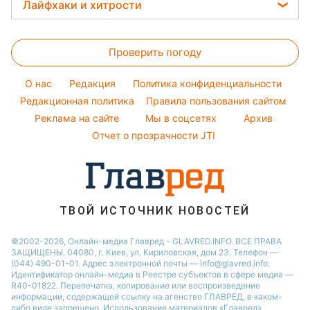
Женские стрижки
Погода на завтра
Лайфхаки и хитрости
София Ротару
Оптические иллюзии
Новости Тернополя
Окрашивание волос
Пылевая буря
Ольга Сумская
Стирка
Народные приметы
Новости Черкассы
Красивый маникюр
Проверить погоду
Комнатные растения
Все о шоу-бизнесе
Новости Житомира
Модные ошибки
Все о сале
Новости Ровно
O нас
Редакция
Политика конфиденциальности
Новости моды
Уборка
Редакционная политика
Правила пользования сайтом
Новости Одессы
Советы от Андре Тана
Реклама на сайте
Мы в соцсетях
Архив
Авто
Новости Запорожья
Отчет о прозрачности JTI
ТВОЙ ИСТОЧНИК НОВОСТЕЙ
©2002-2026, Онлайн-медиа Главред - GLAVRED.INFO. ВСЕ ПРАВА
ЗАЩИЩЕНЫ. 04080, г. Киев, ул. Кириловская, дом 23. Телефон —
(044) 490-01-01. Адрес электронной почты — info@glavred.info.
Идентификатор онлайн-медиа в Реестре cубъектов в сфере медиа —
R40-01822.
Перепечатка, копирование или воспроизведение
информации, содержащей ссылку на агенство ГЛАВРЕД, в каком-
либо виде запрещено. Использование материалов «Главред»