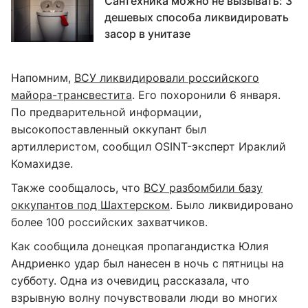
Сантехника можно не вызывать: 3
дешевых способа ликвидировать
засор в унитазе
Напомним,
ВСУ ликвидировали
российского
майора-трансвестита
. Его похоронили 6 января.
По предварительной информации,
высокопоставленный оккупант был
артиллеристом, сообщил OSINT-эксперт Ираклий
Комахидзе.
Также сообщалось, что
ВСУ разбомбили
базу
оккупантов под Шахтерском
. Было ликвидировано
более 100 российских захватчиков.
Как сообщила донецкая пропагандистка Юлия
Андриенко удар был нанесен в ночь с пятницы на
субботу. Одна из очевидиц рассказала, что
взрывную волну почувствовали люди во многих