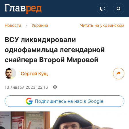
Новости
›
Украина
Читать на украинском
ВСУ ликвидировали
однофамильца легендарной
снайпера Второй Мировой
Сергей Кущ
13 января 2023, 22:16
Подпишитесь
на нас в Google