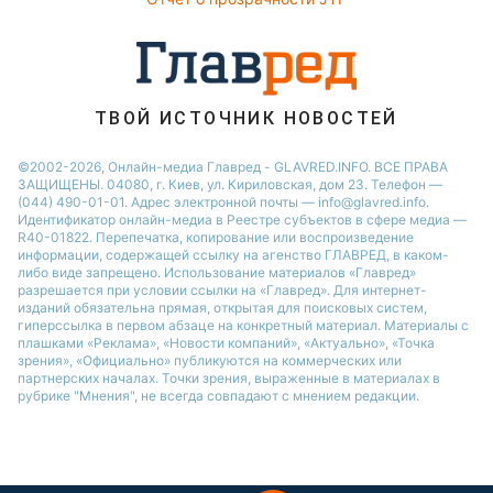
Советы от Андре Тана
ТВОЙ ИСТОЧНИК НОВОСТЕЙ
©2002-2026, Онлайн-медиа Главред - GLAVRED.INFO. ВСЕ ПРАВА
ЗАЩИЩЕНЫ. 04080, г. Киев, ул. Кириловская, дом 23. Телефон —
(044) 490-01-01. Адрес электронной почты — info@glavred.info.
Идентификатор онлайн-медиа в Реестре cубъектов в сфере медиа —
R40-01822.
Перепечатка, копирование или воспроизведение
информации, содержащей ссылку на агенство ГЛАВРЕД, в каком-
либо виде запрещено. Использование материалов «Главред»
разрешается при условии ссылки на «Главред». Для интернет-
изданий обязательна прямая, открытая для поисковых систем,
гиперссылка в первом абзаце на конкретный материал. Материалы с
плашками «Реклама», «Новости компаний», «Актуально», «Точка
зрения», «Официально» публикуются на коммерческих или
партнерских началах. Точки зрения, выраженные в материалах в
рубрике "Мнения", не всегда совпадают с мнением редакции.