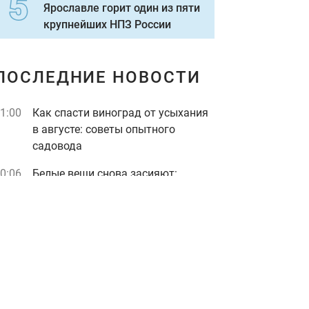
Ярославле горит один из пяти
крупнейших НПЗ России
ПОСЛЕДНИЕ НОВОСТИ
1:00
Как спасти виноград от усыхания
в августе: советы опытного
садовода
0:06
Белые вещи снова засияют:
старый "бабушкин" трюк без
единой капли отбеливателя
06 августа, четверг
3:26
"Я не готов": муж путинистки
Валерии открестился от ее сына-
неудачника