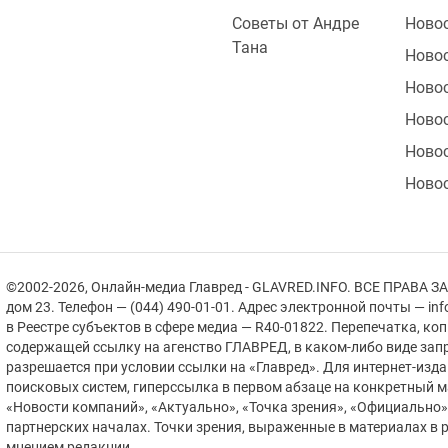
Советы от Андре
Ново
Тана
Ново
Ново
Новос
Ново
Ново
2
2
©2002-2026, Онлайн-медиа Главред - GLAVRED.INFO. ВСЕ ПРАВА ЗА
дом 23. Телефон — (044) 490-01-01. Адрес электронной почты — in
в Реестре cубъектов в сфере медиа — R40-01822.
Перепечатка, ко
2
содержащей ссылку на агенство ГЛАВРЕД, в каком-либо виде зап
разрешается при условии ссылки на «Главред». Для интернет-изд
поисковых систем, гиперссылка в первом абзаце на конкретный 
«Новости компаний», «Актуально», «Точка зрения», «Официально
партнерских началах. Точки зрения, выраженные в материалах в р
1
мнением редакции.