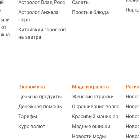
ий
Астролог Влад Росс
Салаты
ь
Наро
Астролог Анжела
Простые блюда
2
рыли
Перл
 от
Китайский гороскоп
ужна
на завтра
2
Экономика
Мода и красота
Реги
Цены на продукты
Женские стрижки
Ново
Денежная помощь
Окрашивание волос
Ново
Тарифы
Красивый маникюр
Ново
Курс валют
Модные ошибки
Ново
Новости моды
Ново