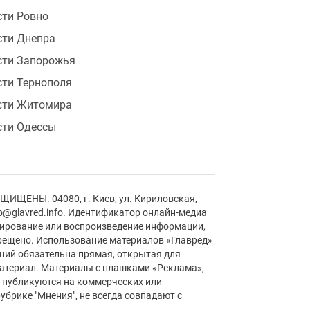
сти Ровно
сти Днепра
сти Запорожья
ти Тернополя
сти Житомира
сти Одессы
1:47
"Мое место не в Малибу":
Бандерас назвал инфаркт лучшим
событием в жизни
0:47
Названы месяцы рождения самых
ЩИЩЕНЫ. 04080, г. Киев, ул. Кириловская,
ответственных людей - кто они
fo@glavred.info. Идентификатор онлайн-медиа
пирование или воспроизведение информации,
0:24
Мята сохранит аромат и свежесть:
рещено. Использование материалов «Главред»
аний обязательна прямая, открытая для
как заготовить листья на зиму без
материал. Материалы с плашками «Реклама»,
сушки
» публикуются на коммерческих или
убрике "Мнения", не всегда совпадают с
9:49
В Украине появится новый