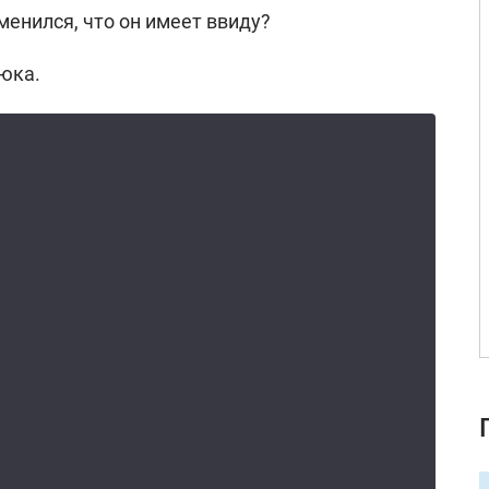
менился, что он имеет ввиду?
юка.