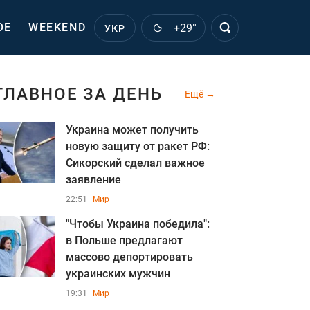
ОЕ
WEEKEND
+29°
УКР
ГЛАВНОЕ ЗА ДЕНЬ
Ещё
Украина может получить
новую защиту от ракет РФ:
Сикорский сделал важное
заявление
22:51
Мир
"Чтобы Украина победила":
в Польше предлагают
массово депортировать
украинских мужчин
19:31
Мир