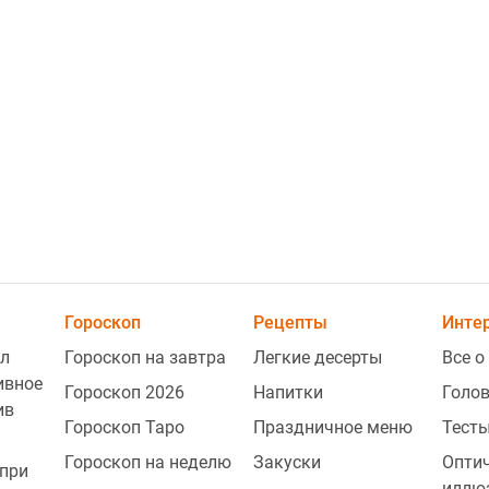
2
2
Гороскоп
Рецепты
Инте
л
Гороскоп на завтра
Легкие десерты
Все о
ивное
2
Гороскоп 2026
Напитки
Голо
ив
Гороскоп Таро
Праздничное меню
Тесты
Гороскоп на неделю
Закуски
Опти
при
2
иллю