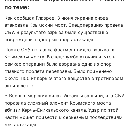
по теме:
Как сообщал
Главред
, 3 июня
Украина снова
атаковала Крымский мост.
Спецоперацию провела
СБУ. В результате взрыва были существенно
повреждены подпорки опор эстакады.
Позже
СБУ показала фрагмент видео взрыва на
Крымском мосту.
В спецслужбе уточнили, что в
рамках операции была взорвана одна из опор
главного пролета переправы. Было применено
около 1100 кг взрывчатого вещества в тротиловом
эквиваленте.
В Военно-морских силах Украины заявили, что
СБУ
поразила сложный элемент Крымского моста
вблизи Керчь-Еникальского канала
. Удар по этой
части может привести к серьезным последствиям
для эстакады.