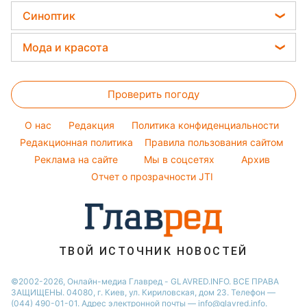
Уборка
Праздничное меню
Новости Львова
Цены на продукты
Ольга Сумская
Синоптик
Авто
Закуски
Новости Днепра
Денежная помощь
Филипп Киркоров
Прогноз погоды
Стирка
Мода и красота
Новости Тернополя
Тарифы
Елена Зеленская
Магнитные бури
Комнатные растения
Новости Житомира
Женские стрижки
Курс валют
Ани Лорак
Погода на сегодня
Проверить погоду
Окрашивание волос
Кейт Миддлтон
Погода на завтра
Красивый маникюр
Алла Пугачева
O нас
Редакция
Политика конфиденциальности
Пылевая буря
Модные ошибки
Редакционная политика
Правила пользования сайтом
Максим Галкин
Реклама на сайте
Мы в соцсетях
Архив
Новости моды
Настя Каменских
Отчет о прозрачности JTI
Советы от Андре Тана
ТВОЙ ИСТОЧНИК НОВОСТЕЙ
©2002-2026, Онлайн-медиа Главред - GLAVRED.INFO. ВСЕ ПРАВА
ЗАЩИЩЕНЫ. 04080, г. Киев, ул. Кириловская, дом 23. Телефон —
(044) 490-01-01. Адрес электронной почты — info@glavred.info.