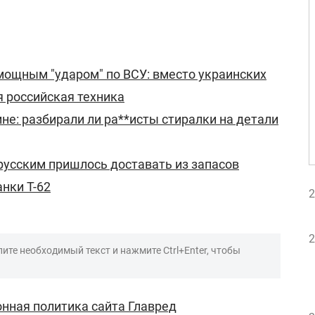
мощным "ударом" по ВСУ: вместо украинских
 российская техника
не: разбирали ли ра**исты стиралки на детали
русским пришлось доставать из запасов
нки Т-62
2
2
ите необходимый текст и нажмите Ctrl+Enter, чтобы
нная политика сайта Главред