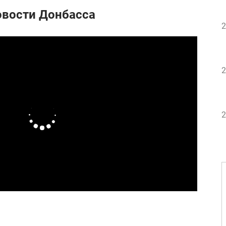
овости Донбасса
2
2
2