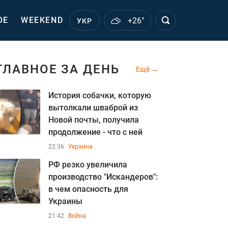
ОЕ
WEEKEND
+26°
УКР
ГЛАВНОЕ ЗА ДЕНЬ
Ещё
История собачки, которую
вытолкали шваброй из
Новой почты, получила
продолжение - что с ней
22:36
Украина
РФ резко увеличила
производство "Искандеров":
в чем опасность для
Украины
21:42
Война