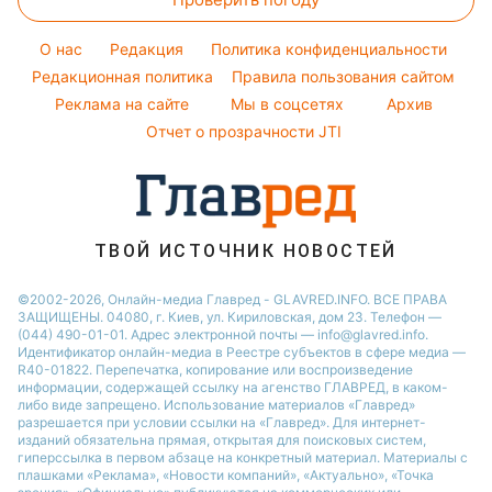
Комнатные растения
Все о шоу-бизнесе
Новости Житомира
Модные ошибки
Все о сале
Новости Ровно
O нас
Редакция
Политика конфиденциальности
Новости моды
Уборка
Редакционная политика
Правила пользования сайтом
Новости Одессы
Советы от Андре Тана
Реклама на сайте
Мы в соцсетях
Архив
Авто
Новости Запорожья
Отчет о прозрачности JTI
ТВОЙ ИСТОЧНИК НОВОСТЕЙ
©2002-2026, Онлайн-медиа Главред - GLAVRED.INFO. ВСЕ ПРАВА
ЗАЩИЩЕНЫ. 04080, г. Киев, ул. Кириловская, дом 23. Телефон —
(044) 490-01-01. Адрес электронной почты — info@glavred.info.
Идентификатор онлайн-медиа в Реестре cубъектов в сфере медиа —
R40-01822.
Перепечатка, копирование или воспроизведение
информации, содержащей ссылку на агенство ГЛАВРЕД, в каком-
либо виде запрещено. Использование материалов «Главред»
разрешается при условии ссылки на «Главред». Для интернет-
изданий обязательна прямая, открытая для поисковых систем,
гиперссылка в первом абзаце на конкретный материал. Материалы с
плашками «Реклама», «Новости компаний», «Актуально», «Точка