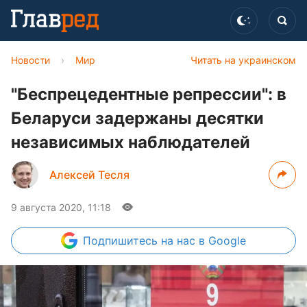
Новости
›
Мир
Читать на украинском
"Беспрецедентные репрессии": в
Беларуси задержаны десятки
независимых наблюдателей
Алексей Тесля
9 августа 2020, 11:18
Подпишитесь
на нас в Google